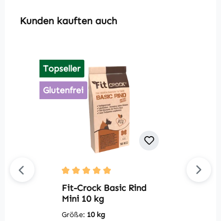
Produktgalerie überspringen
Kunden kauften auch
Topseller
Glutenfrei
Durchschnittliche Bewertung von 5 von 5 S
Du
Fit-Crock Basic Rind
S
Mini 10 kg
G
Größe:
10 kg