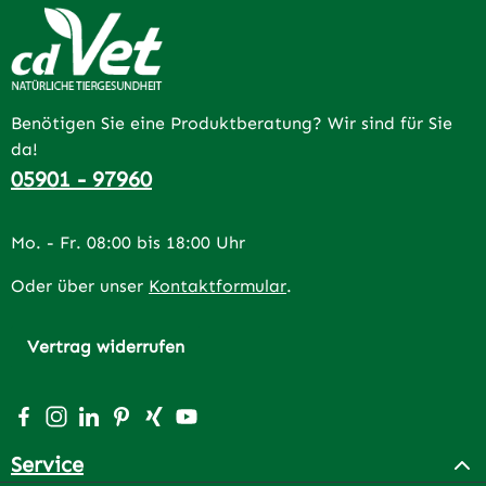
Benötigen Sie eine Produktberatung? Wir sind für Sie
da!
05901 - 97960
Mo. - Fr. 08:00 bis 18:00 Uhr
Oder über unser
Kontaktformular
.
Vertrag widerrufen
Besuche uns auf Facebook – öffnet in neuem Tab (extern
Schau auf Instagram vorbei – öffnet in neuem Tab (e
Vernetze dich mit uns auf LinkedIn – öffnet in n
Lass dich auf Pinterest inspirieren – öffnet 
Vernetze dich mit uns auf Xing – öffnet 
Sieh dir unsere Videos auf YouTube a
Service