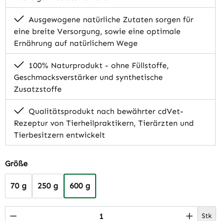
Ausgewogene natürliche Zutaten sorgen für
eine breite Versorgung, sowie eine optimale
Ernährung auf natürlichem Wege
100% Naturprodukt - ohne Füllstoffe,
Geschmacksverstärker und synthetische
Zusatzstoffe
Qualitätsprodukt nach bewährter cdVet-
Rezeptur von Tierheilpraktikern, Tierärzten und
Tierbesitzern entwickelt
auswählen
Größe
70 g
250 g
600 g
Produkt Anzahl: Gib den gewünschten Wert 
Stk