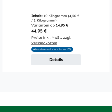
In
(1
Inhalt:
10 Kilogramm
(4,50 €
V
/ 1 Kilogramm)
R
6
Varianten ab
14,95 €
Pr
Regulärer Preis:
44,95 €
V
Preise inkl. MwSt. zzgl.
Versandkosten
P
Abonniere und spare bis zu 10%
Details