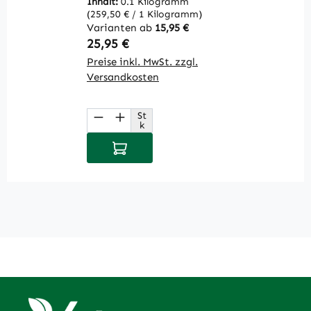
Inhalt:
0.1 Kilogramm
In
(259,50 € / 1 Kilogramm)
Li
Varianten ab
15,95 €
V
Regulärer Preis:
R
25,95 €
9
Preise inkl. MwSt. zzgl.
Pr
Versandkosten
V
St
Produkt Anzahl: Gib den gewüns
P
k
In den Warenkorb