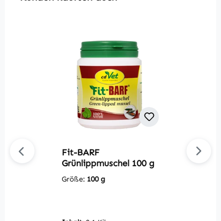
Fit-BARF
Du
Grünlippmuschel 100 g
S
m
Größe:
100 g
G