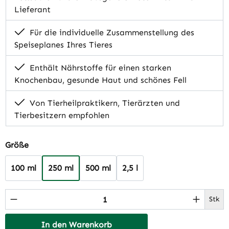
Lieferant
Für die individuelle Zusammenstellung des
Speiseplanes Ihres Tieres
Enthält Nährstoffe für einen starken
Knochenbau, gesunde Haut und schönes Fell
Von Tierheilpraktikern, Tierärzten und
Tierbesitzern empfohlen
auswählen
Größe
100 ml
250 ml
500 ml
2,5 l
Produkt Anzahl: Gib den gewünschten Wert 
Stk
In den Warenkorb