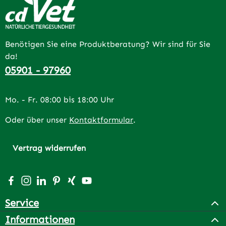
Benötigen Sie eine Produktberatung? Wir sind für Sie
da!
05901 - 97960
Mo. - Fr. 08:00 bis 18:00 Uhr
Oder über unser
Kontaktformular
.
Vertrag widerrufen
Besuche uns auf Facebook – öffnet in neuem Tab (extern
Schau auf Instagram vorbei – öffnet in neuem Tab (e
Vernetze dich mit uns auf LinkedIn – öffnet in n
Lass dich auf Pinterest inspirieren – öffnet 
Vernetze dich mit uns auf Xing – öffnet 
Sieh dir unsere Videos auf YouTube a
Service
Informationen