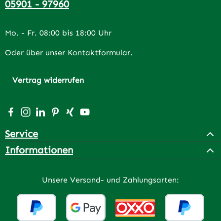
05901 - 97960
Mo. - Fr. 08:00 bis 18:00 Uhr
Oder über unser
Kontaktformular
.
Vertrag widerrufen
Besuche uns auf Facebook – öffnet in neuem Tab (extern
Schau auf Instagram vorbei – öffnet in neuem Tab (e
Vernetze dich mit uns auf LinkedIn – öffnet in n
Lass dich auf Pinterest inspirieren – öffnet 
Vernetze dich mit uns auf Xing – öffnet 
Sieh dir unsere Videos auf YouTube a
Service
Informationen
Unsere Versand- und Zahlungsarten: