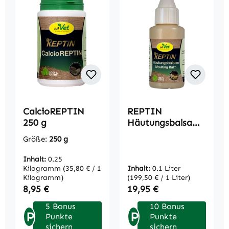
CalcioREPTIN
REPTIN
250 g
Häutungsbalsam
100ml
Größe:
250 g
Inhalt:
0.25
Kilogramm
(35,80 € / 1
Inhalt:
0.1 Liter
Kilogramm)
(199,50 € / 1 Liter)
Regulärer Preis:
Regulärer Preis:
8,95 €
19,95 €
5 Bonus
10 Bonus
P
P
Punkte
Punkte
sichern
sichern