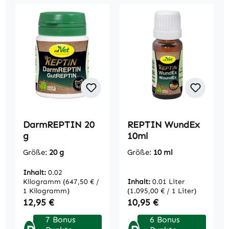
DarmREPTIN 20
REPTIN WundEx
g
10ml
Größe:
20 g
Größe:
10 ml
Inhalt:
0.02
Kilogramm
(647,50 € /
Inhalt:
0.01 Liter
1 Kilogramm)
(1.095,00 € / 1 Liter)
Regulärer Preis:
Regulärer Preis:
12,95 €
10,95 €
7 Bonus
6 Bonus