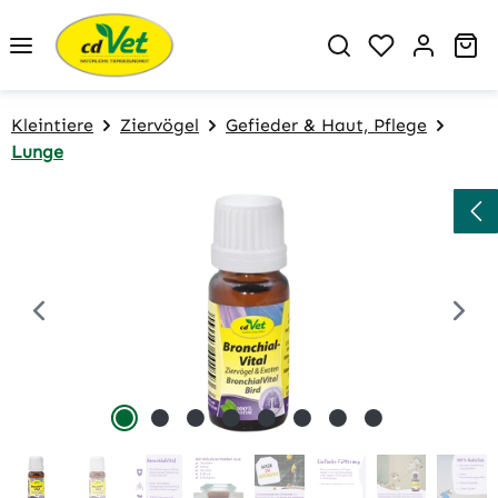
Zum Hauptinhalt springen
Du hast 0 P
Wa
Kleintiere
Ziervögel
Gefieder & Haut, Pflege
Lunge
Bildergalerie überspringen