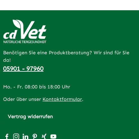
Benötigen Sie eine Produktberatung? Wir sind für Sie
da!
05901 - 97960
Mo. - Fr. 08:00 bis 18:00 Uhr
Oder über unser
Kontaktformular
.
Vertrag widerrufen
Besuche uns auf Facebook – öffnet in neuem Tab (extern
Schau auf Instagram vorbei – öffnet in neuem Tab (e
Vernetze dich mit uns auf LinkedIn – öffnet in n
Lass dich auf Pinterest inspirieren – öffnet 
Vernetze dich mit uns auf Xing – öffnet 
Sieh dir unsere Videos auf YouTube a