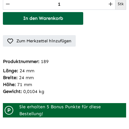
Produkt Anzahl: Gib den gewünschten Wert 
Stk
In den Warenkorb
Zum Merkzettel hinzufügen
Produktnummer:
189
Länge:
24 mm
Breite:
24 mm
Höhe:
71 mm
Gewicht:
0,0104 kg
Sie erhalten 5 Bonus Punkte für diese
P
Bestellung!