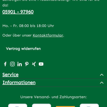
da!
05901 - 97960
Mo. - Fr. 08:00 bis 18:00 Uhr
Oder über unser
Kontaktformular
.
Vertrag widerrufen
Besuche uns auf Facebook – öffnet in neuem Tab (extern
Schau auf Instagram vorbei – öffnet in neuem Tab (e
Vernetze dich mit uns auf LinkedIn – öffnet in n
Lass dich auf Pinterest inspirieren – öffnet 
Vernetze dich mit uns auf Xing – öffnet 
Sieh dir unsere Videos auf YouTube a
Service
Informationen
Unsere Versand- und Zahlungsarten: