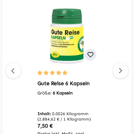
Durchschnittliche Bewertung von 5 von 5 S
Du
Gute Reise 6 Kapseln
V
1
Größe:
6 Kapseln
G
Inhalt:
0.0026 Kilogramm
V
(2.884,62 € / 1 Kilogramm)
Regulärer Preis:
R
7,50 €
1
Preise inkl. MwSt. zzgl.
Pr