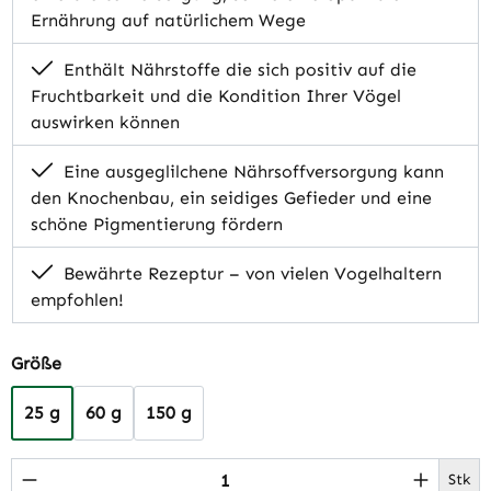
Ernährung auf natürlichem Wege
Enthält Nährstoffe die sich positiv auf die
Fruchtbarkeit und die Kondition Ihrer Vögel
auswirken können
Eine ausgeglilchene Nährsoffversorgung kann
den Knochenbau, ein seidiges Gefieder und eine
schöne Pigmentierung fördern
Bewährte Rezeptur – von vielen Vogelhaltern
empfohlen!
auswählen
Größe
25 g
60 g
150 g
Produkt Anzahl: Gib den gewünschten Wert 
Stk