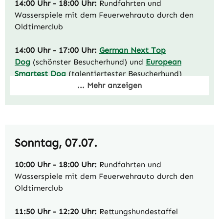
14:00 Uhr - 18:00 Uhr:
Rundfahrten und
Wasserspiele mit dem Feuerwehrauto durch den
Oldtimerclub
14:00 Uhr - 17:00 Uhr:
German Next Top
Dog
(schönster Besucherhund) und
European
Smartest Dog
(talentiertester Besucherhund)
... Mehr anzeigen
15:10 Uhr - 15:20 Uhr:
Vorführung der
Kindertanzgruppe – Gruppe 1
15:30 Uhr - 15:40 Uhr:
Vorführung der
Sonntag, 07.07.
Kindertanzgruppe – Gruppe 2
10:00 Uhr - 18:00 Uhr:
Rundfahrten und
15:50 Uhr - 16:00 Uhr:
Vorführung der
Wasserspiele mit dem Feuerwehrauto durch den
Kindertanzgruppe – Gruppe 3
Oldtimerclub
16:30 Uhr - 16:45 Uhr:
Rettungshundestaffel
11:50 Uhr - 12:20 Uhr:
Rettungshundestaffel
Ibbenbüren - Suchprogramm