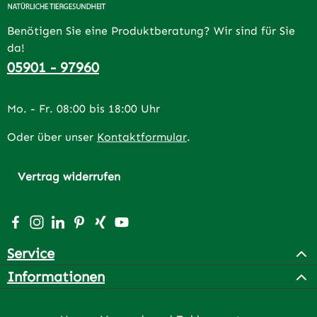
Benötigen Sie eine Produktberatung? Wir sind für Sie
da!
05901 - 97960
Mo. - Fr. 08:00 bis 18:00 Uhr
Oder über unser
Kontaktformular
.
Vertrag widerrufen
Besuche uns auf Facebook – öffnet in neuem Tab (extern
Schau auf Instagram vorbei – öffnet in neuem Tab (e
Vernetze dich mit uns auf LinkedIn – öffnet in n
Lass dich auf Pinterest inspirieren – öffnet 
Vernetze dich mit uns auf Xing – öffnet 
Sieh dir unsere Videos auf YouTube a
Service
Informationen