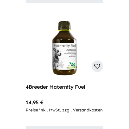
4Breeder Maternity Fuel
Regulärer Preis:
14,95 €
Preise inkl. MwSt. zzgl. Versandkosten