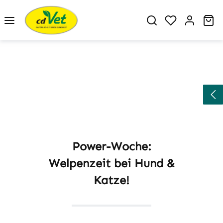
Zum Hauptinhalt springen
Du hast 0 P
Wa
Power-Woche:
Welpenzeit bei Hund &
Katze!