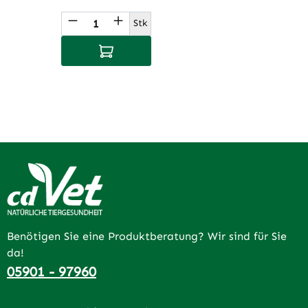
Produkt Anzahl: Gib den gewünschte
Stk
In den Warenkorb
Benötigen Sie eine Produktberatung? Wir sind für Sie
da!
05901 - 97960