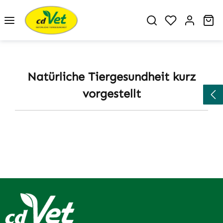
Zum Hauptinhalt springen
Du hast 0 P
Wa
Natürliche Tiergesundheit kurz
vorgestellt