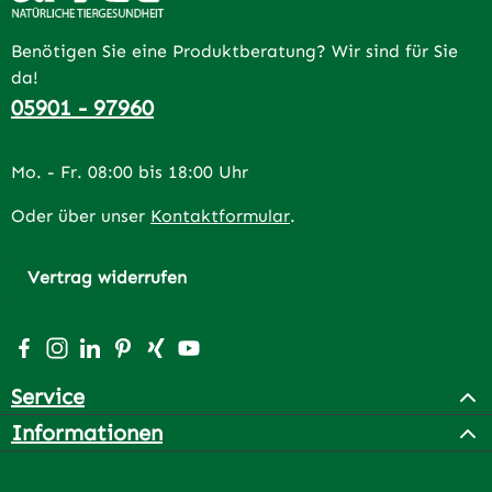
Benötigen Sie eine Produktberatung? Wir sind für Sie
da!
05901 - 97960
Mo. - Fr. 08:00 bis 18:00 Uhr
Oder über unser
Kontaktformular
.
Vertrag widerrufen
Besuche uns auf Facebook – öffnet in neuem Tab (extern
Schau auf Instagram vorbei – öffnet in neuem Tab (e
Vernetze dich mit uns auf LinkedIn – öffnet in n
Lass dich auf Pinterest inspirieren – öffnet 
Vernetze dich mit uns auf Xing – öffnet 
Sieh dir unsere Videos auf YouTube a
Service
Informationen