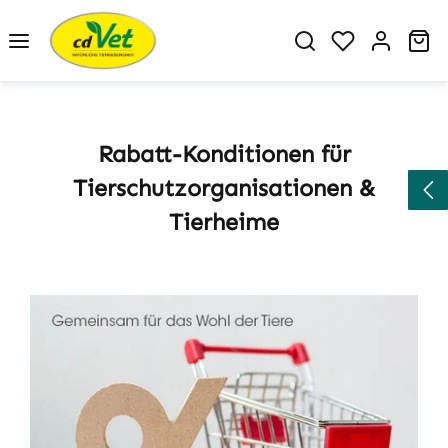
Zum Hauptinhalt springen
Du hast 0 P
Wa
Rabatt-Konditionen für
Tierschutzorganisationen &
Tierheime