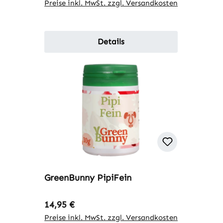
Preise inkl. MwSt. zzgl. Versandkosten
Details
GreenBunny PipiFein
Regulärer Preis:
14,95 €
Preise inkl. MwSt. zzgl. Versandkosten