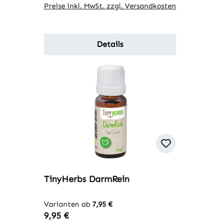
Preise inkl. MwSt. zzgl. Versandkosten
Details
TinyHerbs DarmRein
Varianten ab
7,95 €
Regulärer Preis:
9,95 €