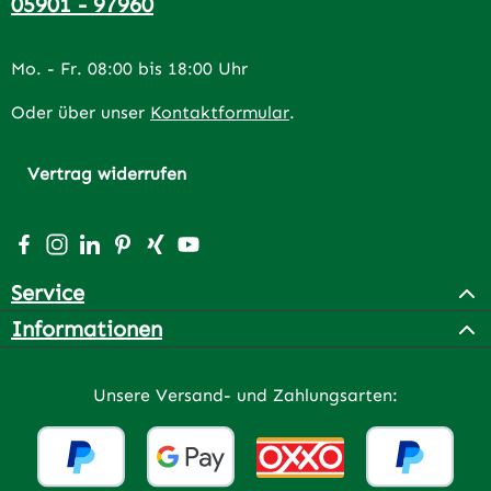
05901 - 97960
Mo. - Fr. 08:00 bis 18:00 Uhr
Oder über unser
Kontaktformular
.
Vertrag widerrufen
Besuche uns auf Facebook – öffnet in neuem Tab (extern
Schau auf Instagram vorbei – öffnet in neuem Tab (e
Vernetze dich mit uns auf LinkedIn – öffnet in n
Lass dich auf Pinterest inspirieren – öffnet 
Vernetze dich mit uns auf Xing – öffnet 
Sieh dir unsere Videos auf YouTube a
Service
Informationen
Unsere Versand- und Zahlungsarten: