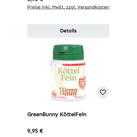
Preise inkl. MwSt. zzgl. Versandkosten
Details
GreenBunny KöttelFein
Regulärer Preis:
9,95 €