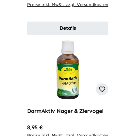
Preise inkl. MwSt. zzgl. Versandkosten
Details
DarmAktiv Nager & Ziervogel
Regulärer Preis:
8,95 €
Preise inkl. MwSt. zzgl. Versandkosten