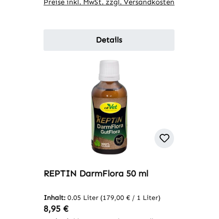
Preise inkl. MwSt. zzgl. Versandkosten
Details
REPTIN DarmFlora 50 ml
Inhalt:
0.05 Liter
(179,00 € / 1 Liter)
Regulärer Preis:
8,95 €