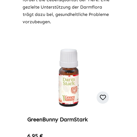
gezielte Unterstützung der Darmflora
trägt dazu bei, gesundheitliche Probleme
vorzubeugen.
GreenBunny DarmStark
Regulärer Preis:
6,95 €