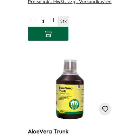
Preise inkl. MwSt. zzgl. Versandkosten
Produkt Anzahl: Gib den gewünschte
Stk
In den Warenkorb
AloeVera Trunk