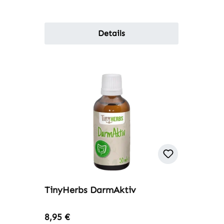
Details
TinyHerbs DarmAktiv
Regulärer Preis:
8,95 €