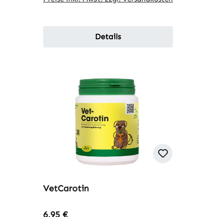
Details
VetCarotin
Regulärer Preis:
6,95 €