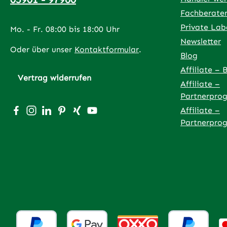
Fachberate
Private Lab
Mo. - Fr. 08:00 bis 18:00 Uhr
Newsletter
Oder über unser
Kontaktformular
.
Blog
Affiliate – 
Vertrag widerrufen
Affiliate –
Partnerpro
Besuche uns auf Facebook – öffnet in neuem Tab (exter
Schau auf Instagram vorbei – öffnet in neuem Tab (
Vernetze dich mit uns auf LinkedIn – öffnet in
Lass dich auf Pinterest inspirieren – öffnet
Vernetze dich mit uns auf Xing – öffnet
Sieh dir unsere Videos auf YouTube 
Affiliate –
Partnerpro