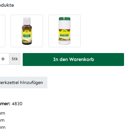
odukte
 Anzahl: Gib den gewünschten Wert ein 
Stk
In den Warenkorb
erkzettel hinzufügen
mmer:
4830
mm
mm
mm