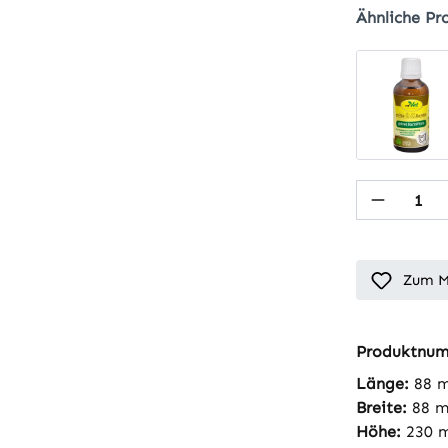
Ähnliche Pr
Produkt
Zum M
Produktnu
Länge:
88 
Breite:
88 
Höhe:
230 