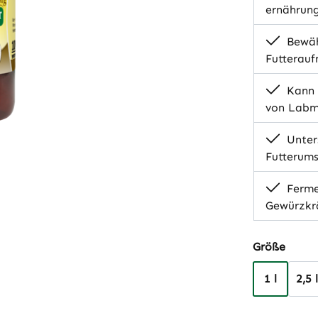
ernährung
Bewäh
Futterau
Kann 
von Labm
Unters
Futterums
Ferme
Gewürzkrä
auswä
Größe
1 l
2,5 l