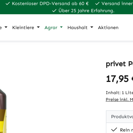
Kostenloser DPD-Versand ab 60 €
Versand inner
Über 25 Jahre Erfahrung.
e
Kleintiere
Agrar
Haushalt
Aktionen
privet P
17,95 
Regulärer Pr
Inhalt:
1 Lit
Preise inkl. 
Produktvo
Rein n