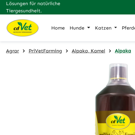
Lösungen für natürliche
m Hauptinhalt springen
Zur Suche springen
Zur Hauptnavigation springen
Tiergesundheit.
Home
Hunde
Katzen
Pferd
Agrar
PriVetFarming
Alpaka, Kamel
Alpaka
Bildergalerie überspringen