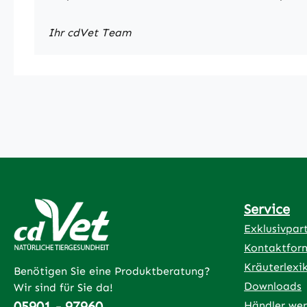
Ihr cdVet Team
Service
Exklusivpar
Kontaktfor
Kräuterlexi
Benötigen Sie eine Produktberatung?
Downloads
Wir sind für Sie da!
05901 - 97960
Händler we