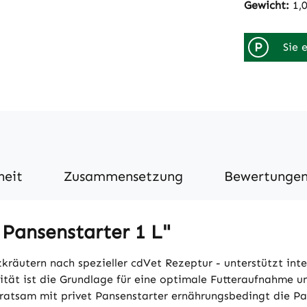
Gewicht:
1,
P
Sie 
heit
Zusammensetzung
Bewertunge
 Pansenstarter 1 L"
räutern nach spezieller cdVet Rezeptur - unterstützt inte
tät ist die Grundlage für eine optimale Futteraufnahme u
atsam mit privet Pansenstarter ernährungsbedingt die Pan