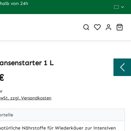
halb von 24h
Du hast 0 Pr
War
ansenstarter 1 L
€
eis:
er
MwSt. zzgl. Versandkosten
rteile
atürliche Nährstoffe für Wiederkäuer zur intensiven