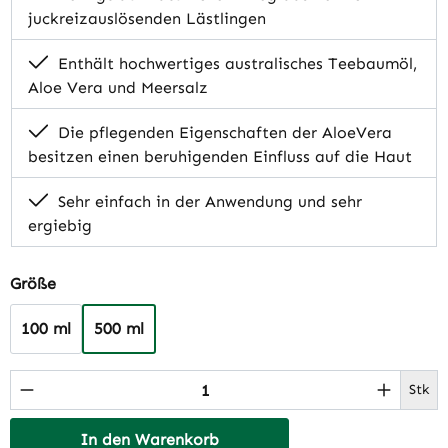
juckreizauslösenden Lästlingen
Enthält hochwertiges australisches Teebaumöl,
Aloe Vera und Meersalz
Die pflegenden Eigenschaften der AloeVera
besitzen einen beruhigenden Einfluss auf die Haut
Sehr einfach in der Anwendung und sehr
ergiebig
auswählen
Größe
100 ml
500 ml
Produkt Anzahl: Gib den gewünschten Wert 
Stk
In den Warenkorb