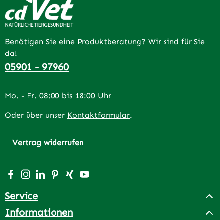
Benötigen Sie eine Produktberatung? Wir sind für Sie
da!
05901 - 97960
Mo. - Fr. 08:00 bis 18:00 Uhr
Oder über unser
Kontaktformular
.
Vertrag widerrufen
Besuche uns auf Facebook – öffnet in neuem Tab (extern
Schau auf Instagram vorbei – öffnet in neuem Tab (e
Vernetze dich mit uns auf LinkedIn – öffnet in n
Lass dich auf Pinterest inspirieren – öffnet 
Vernetze dich mit uns auf Xing – öffnet 
Sieh dir unsere Videos auf YouTube a
Service
Informationen