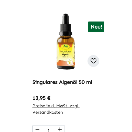
Neu!
Singulares Algenöl 50 ml
Regulärer Preis:
13,95 €
Preise inkl. MwSt. zzgl.
Versandkosten
Produkt Anzahl: Gib den gewünsch