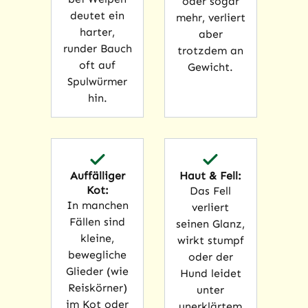
oder sogar
deutet ein
mehr, verliert
harter,
aber
runder Bauch
trotzdem an
oft auf
Gewicht.
Spulwürmer
hin.
Auffälliger
Haut & Fell:
Kot:
Das Fell
In manchen
verliert
Fällen sind
seinen Glanz,
kleine,
wirkt stumpf
bewegliche
oder der
Glieder (wie
Hund leidet
Reiskörner)
unter
im Kot oder
unerklärtem