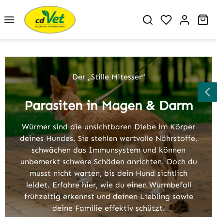
Zum Hauptinhalt springen
Du hast 0 P
Wa
Slider überspringen
Der „Stille Mitesser“
Parasiten in Magen & Darm
Würmer sind die unsichtbaren Diebe im Körper
deines Hundes. Sie stehlen wertvolle Nährstoffe,
schwächen das Immunsystem und können
unbemerkt schwere Schäden anrichten. Doch du
musst nicht warten, bis dein Hund sichtlich
leidet. Erfahre hier, wie du einen Wurmbefall
frühzeitig erkennst und deinen Liebling sowie
deine Familie effektiv schützt.