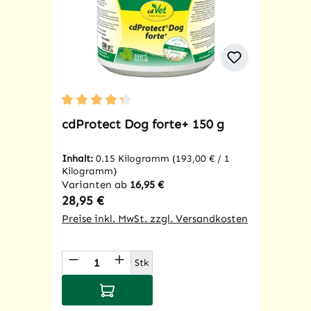
Durchschnittliche Bewertung von 4.33 von 5 St
cdProtect Dog forte+ 150 g
Inhalt:
0.15 Kilogramm
(193,00 € / 1
Kilogramm)
Varianten ab
16,95 €
Regulärer Preis:
28,95 €
Preise inkl. MwSt. zzgl. Versandkosten
Produkt Anzahl: Gib den gewünschte
Stk
In den Warenkorb