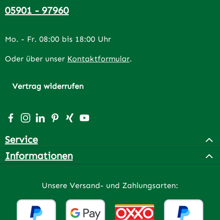
05901 - 97960
Mo. - Fr. 08:00 bis 18:00 Uhr
Oder über unser
Kontaktformular
.
Vertrag widerrufen
Besuche uns auf Facebook – öffnet in neuem Tab (extern
Schau auf Instagram vorbei – öffnet in neuem Tab (e
Vernetze dich mit uns auf LinkedIn – öffnet in n
Lass dich auf Pinterest inspirieren – öffnet 
Vernetze dich mit uns auf Xing – öffnet 
Sieh dir unsere Videos auf YouTube a
Service
Informationen
Unsere Versand- und Zahlungsarten: