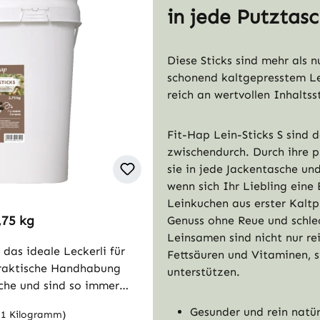
in jede Putztas
Diese Sticks sind mehr als n
schonend kaltgepresstem Le
reich an wertvollen Inhaltsst
Fit-Hap Lein-Sticks S sind d
zwischendurch. Durch ihre 
sie in jede Jackentasche und
wenn sich Ihr Liebling eine
Leinkuchen aus erster Kaltp
,75 kg
Genuss ohne Reue und schle
Leinsamen sind nicht nur re
 das ideale Leckerli für
Fettsäuren und Vitaminen, 
praktische Handhabung
unterstützen.
sche und sind so immer
iebling eine Belohnung
Gesunder und rein natü
/ 1 Kilogramm)
n in Bio-Qualität aus