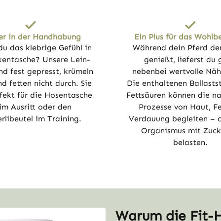
er in der Handhabung
Ein Plus für das Wohlb
du das klebrige Gefühl in
Während dein Pferd de
kentasche? Unsere Lein-
genießt, lieferst du
ind fest gepresst, krümeln
nebenbei wertvolle Näh
d fetten nicht durch. Sie
Die enthaltenen Ballasts
fekt für die Hosentasche
Fettsäuren können die na
im Ausritt oder den
Prozesse von Haut, Fe
rlibeutel im Training.
Verdauung begleiten – 
Organismus mit Zuck
belasten.
Warum die Fit-H