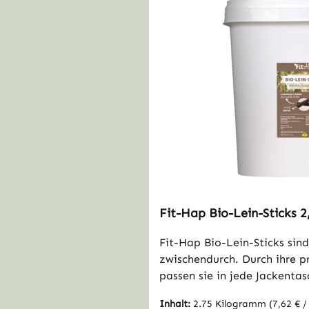
Fit-Hap Bio-Lein-Sticks 2
Fit-Hap Bio-Lein-Sticks sind
zwischendurch. Durch ihre 
passen sie in jede Jackenta
griffbereit, wenn sich Ihr L
Inhalt:
2.75 Kilogramm
(7,62 € 
verdient hat.100% Leinkuche