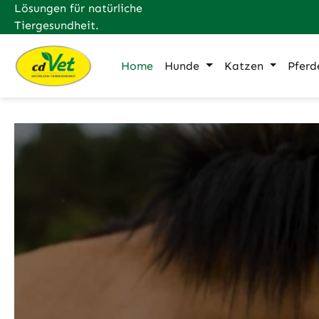
Lösungen für natürliche
m Hauptinhalt springen
Zur Suche springen
Zur Hauptnavigation springen
Tiergesundheit.
Home
Hunde
Katzen
Pferd
Slider überspringen