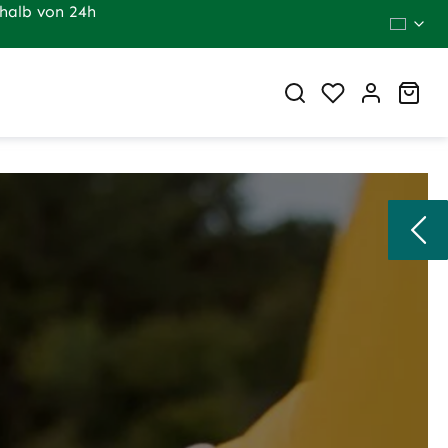
halb von 24h
Du hast 0 Pr
War