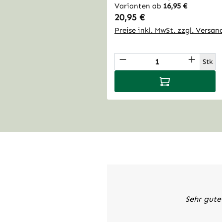
Varianten ab
16,95 €
erster Kaltpressung garanti
Regulärer Preis:
20,95 €
Reue und schlechtes Gewiss
Preise inkl. MwSt. zzgl. Versa
nicht nur reich an ungesätti
Vitaminen, sie können auch
Produkt Anzahl: Gi
unterstützen.
Stk
In den Warenko
Sehr gute