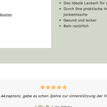
Das ideale Leckerli für
ert dabei Genuss ohne
Durch ihre praktische 
en. Denn Leinsamen sind
Jackentasche
ndkosten
gten Fettsäuren und
Gesund und lecker
 die Verdauung
Rein natürlich
b den gewünschten Wert ein oder benutz
rb
 Akzeptanz, gebe es schon 3Jahre zur Unterstützung der 
Lilly R.