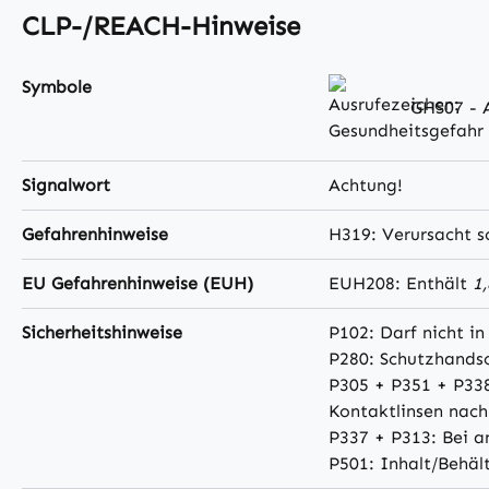
CLP-/REACH-Hinweise
Symbole
GHS07 - A
Signalwort
Achtung!
Gefahrenhinweise
H319: Verursacht 
EU Gefahrenhinweise (EUH)
EUH208: Enthält
1,
Sicherheitshinweise
P102: Darf nicht i
P280: Schutzhandsc
P305 + P351 + P33
Kontaktlinsen nach
P337 + P313: Bei a
P501: Inhalt/Behäl