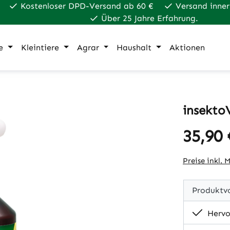
Kostenloser DPD-Versand ab 60 €
Versand inner
Über 25 Jahre Erfahrung.
e
Kleintiere
Agrar
Haushalt
Aktionen
insekto
35,90 
Regulärer Pr
Preise inkl. 
Produktvo
Hervo