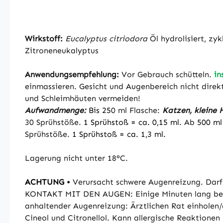
Wirkstoff:
Eucalyptus citriodora
Öl hydrolisiert, zy
Zitroneneukalyptus
Anwendungsempfehlung:
Vor Gebrauch schütteln.
in
einmassieren. Gesicht und Augenbereich nicht dire
und Schleimhäuten vermeiden!
Aufwandmenge:
Bis 25
0 ml Flasche:
Katzen, kleine 
30 Sprühstöße.
1 Sprühstoß = ca. 0,15 ml.
Ab
500 ml
Sprühstöße.
1 Sprühstoß = ca. 1,3 ml.
Lagerung nicht unter 18°C.
ACHTUNG •
Verursacht schwere Augenreizung. Darf
KONTAKT MIT DEN AUGEN: Einige Minuten lang behut
anhaltender Augenreizung: Ärztlichen Rat einholen/ä
Cineol und Citronellol. Kann allergische Reaktionen 