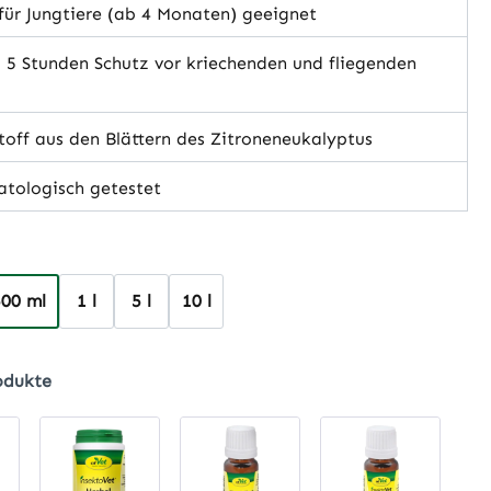
ür Jungtiere (ab 4 Monaten) geeignet
 5 Stunden Schutz vor kriechenden und fliegenden
off aus den Blättern des Zitroneneukalyptus
tologisch getestet
hlen
500 ml
1 l
5 l
10 l
odukte