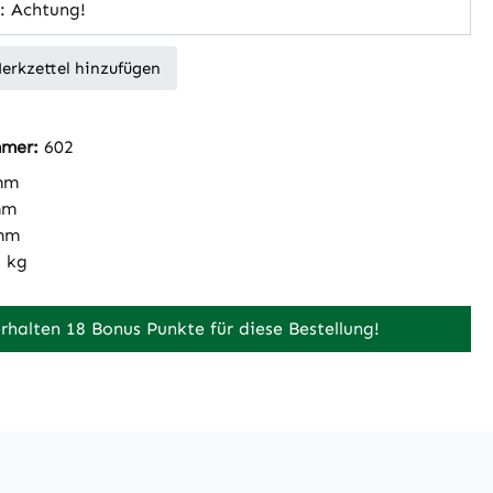
: Achtung!
erkzettel hinzufügen
mmer:
602
mm
mm
mm
5 kg
erhalten 18 Bonus Punkte für diese Bestellung!