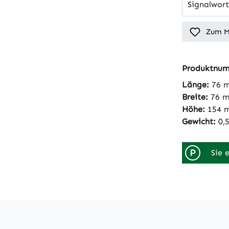
Signalwort
Zum M
Produktnu
Länge:
76 
Breite:
76 
Höhe:
154 
Gewicht:
0,
P
Sie 