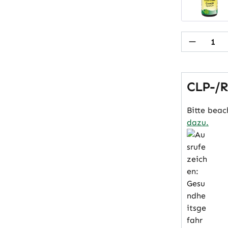
Produkt
CLP-/R
Bitte beac
dazu.