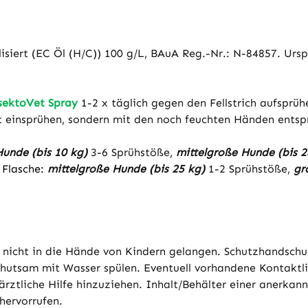
klisiert (EC Öl (H/C)) 100 g/L, BAuA Reg.-Nr.: N-84857. Urs
sektoVet Spray
1-2 x täglich gegen den Fellstrich aufsprüh
kt einsprühen, sondern mit den noch feuchten Händen ents
Hunde (bis 10 kg)
3-6 Sprühstöße,
mittelgroße Hunde (bis 2
 Flasche:
mittelgroße Hunde (bis 25 kg)
1-2 Sprühstöße,
gr
 nicht in die Hände von Kindern gelangen. Schutzhandsch
sam mit Wasser spülen. Eventuell vorhandene Kontaktlins
rztliche Hilfe hinzuziehen. Inhalt/Behälter einer anerkan
hervorrufen.