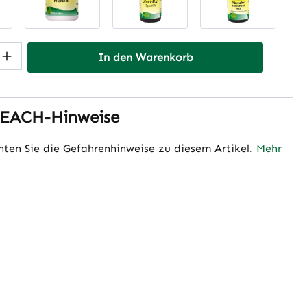
 Anzahl: Gib den gewünschten Wert ein 
In den Warenkorb
EACH-Hinweise
hten Sie die Gefahrenhinweise zu diesem Artikel.
Mehr