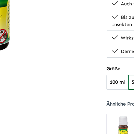
Auch f
Bis zu
Insekten
Wirkst
Derma
auswä
Größe
100 ml
Ähnliche Pr