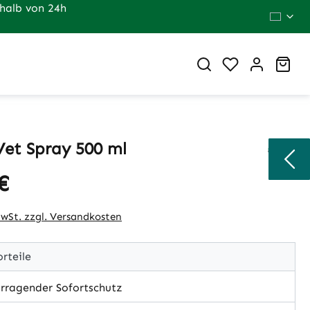
halb von 24h
Du hast 0 Pr
War
Vet Spray 500 ml
€
eis:
MwSt. zzgl. Versandkosten
rteile
rragender Sofortschutz