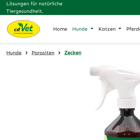
Lösungen für natürliche
m Hauptinhalt springen
Zur Suche springen
Zur Hauptnavigation springen
Tiergesundheit.
Home
Hunde
Katzen
Pferd
Hunde
Parasiten
Zecken
Bildergalerie überspringen