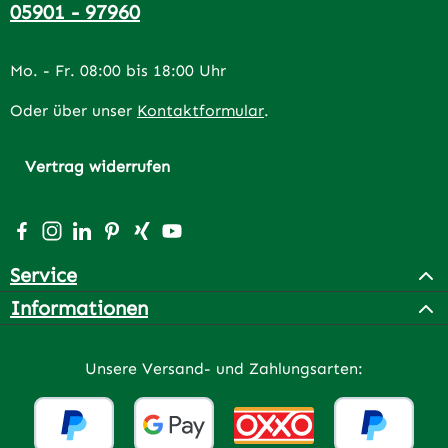
05901 - 97960
Mo. - Fr. 08:00 bis 18:00 Uhr
Oder über unser
Kontaktformular
.
Vertrag widerrufen
Besuche uns auf Facebook – öffnet in neuem Tab (extern
Schau auf Instagram vorbei – öffnet in neuem Tab (e
Vernetze dich mit uns auf LinkedIn – öffnet in n
Lass dich auf Pinterest inspirieren – öffnet 
Vernetze dich mit uns auf Xing – öffnet 
Sieh dir unsere Videos auf YouTube a
Service
Informationen
Unsere Versand- und Zahlungsarten: