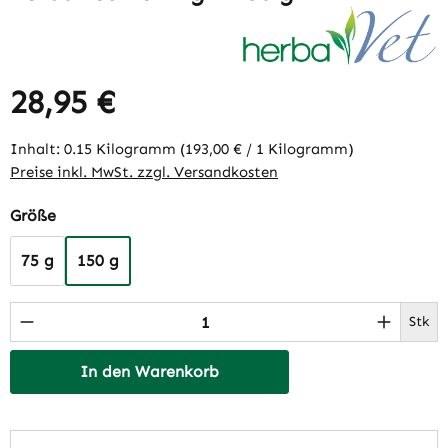
28,95 €
Regulärer Preis:
Inhalt:
0.15 Kilogramm
(193,00 € / 1 Kilogramm)
Preise inkl. MwSt. zzgl. Versandkosten
auswählen
Größe
75 g
150 g
Produkt Anzahl: Gib den gewünschten Wert 
Stk
In den Warenkorb