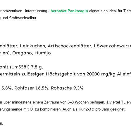
 präventiven Unterstützung -
herbaVet Pankreagin
eignet sich ideal für Ti
 und Stoffwechselkur.
blätter, Leinkuchen, Artischockenblätter, Löwenzahnwurze
len), Oregano, Mumijo
nit (1m558i) 7,8 g.
rmitteln zulässigen Höchstgehalt von 20000 mg/kg Alleinfu
 5,8%, Rohfaser 16,5%, Rohasche 9,3%
r über mindestens einem Zeitraum von 6–8 Wochen beifügen. 1 viertel TL ents
tterungsmenge mit Öl zu kombinieren. Auch als Kur 2-3 x pro Jahr geeignet.
n.