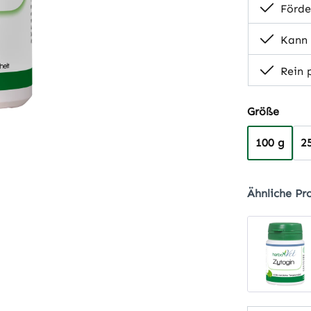
Förde
Kann e
Rein p
auswä
Größe
100 g
2
Ähnliche Pr