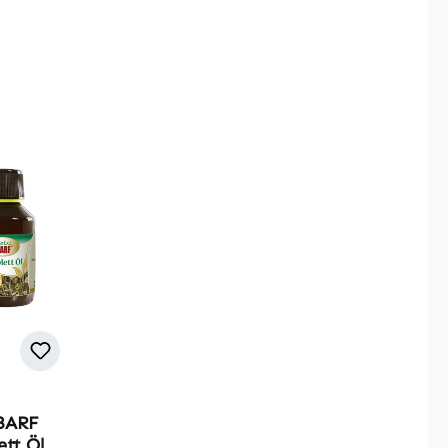
BARF
tt Öl