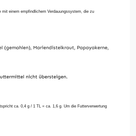
ere mit einem empfindlichem Verdauungssystem, die zu
l (gemahlen), Mariendistelkraut, Papayakerne,
ttermittel nicht übersteigen.
pricht ca. 0,4 g / 1 TL = ca. 1,6 g. Um die Futterverwertung