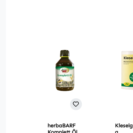
Produktgalerie überspringen
herbaBARF
Kieselg
Komplett Öl
g