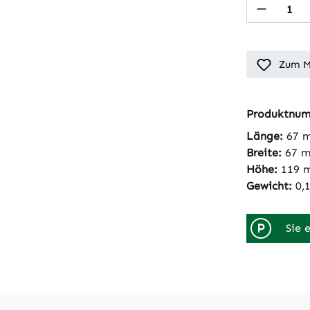
Produkt
Zum M
Produktnu
Länge:
67 
Breite:
67 
Höhe:
119 
Gewicht:
0,
P
Sie 