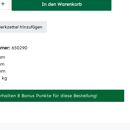
 Anzahl: Gib den gewünschten Wert ein 
In den Warenkorb
erkzettel hinzufügen
mmer:
650290
mm
mm
mm
1 kg
erhalten 8 Bonus Punkte für diese Bestellung!