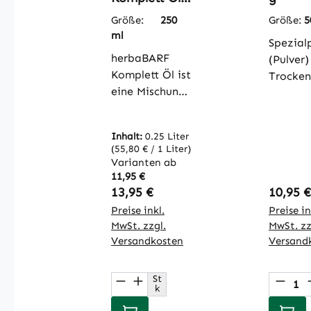
250 ml
Größe:
250
Größe:
5
ml
Spezial
herbaBARF
(Pulver)
Komplett Öl ist
Trocken
eine Mischung
ffKiesel
aus
besteht
hochwertigen
den
Inhalt:
0.25 Liter
kaltgepressten
vermahl
(55,80 € / 1 Liter)
Pflanzenölen.
Skelett
Varianten ab
Kaltgepresstes
fossiler
11,95 €
Regulärer Preis:
Regulär
Leinöl in
13,95 €
10,95 €
Kieselal
Lebensmittelq
den
Preise inkl.
Preise in
ualität bildet
MwSt. zzgl.
sogena
MwSt. zz
die Grundlage
Versandkosten
Versand
`Diatom
dieses rein
Diese Sk
natürlichen
bestehe
St
Produkt Anzahl: Gib den 
Produ
k
Futteröls. Die
Silizium
beigemischten
Der Ein
In den Warenkorb
In de