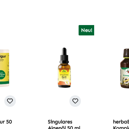
Neu!
ur 50
Singulares
herba
Algenöl 50 ml
Komple