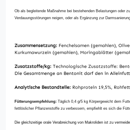
Ob als begleitende Maßnahme bei bestehenden Belastungen oder zur
Verdauungsstörungen neigen, oder als Ergänzung zur Darmsanierung
Zusammensetzung:
Fenchelsamen (gemahlen), Oliven
Kurkumawurzeln (gemahlen), Moringablätter (gemah
Zusatzstoffe/kg:
Technologische Zusatzstoffe: Bento
Die Gesamtmenge an Bentonit darf den in Alleinfutte
Analytische Bestandteile:
Rohprotein 19,5%, Rohfett
Fütterungsempfehlung:
Täglich 0,4 g/5 kg Körpergewicht dem Futte
fettlöslicher Pflanzenstoffe zu verbessern, empfiehlt es sich die Fü
Die gleichzeitige orale Verabreichung von Makroliden ist zu vermeide