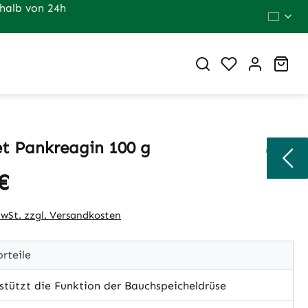
halb von 24h
Du hast 0 Pr
War
t Pankreagin 100 g
€
eis:
MwSt. zzgl. Versandkosten
rteile
tützt die Funktion der Bauchspeicheldrüse