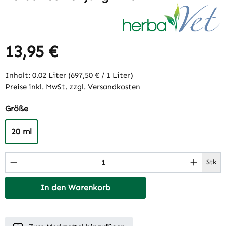
13,95 €
Regulärer Preis:
Inhalt:
0.02 Liter
(697,50 € / 1 Liter)
Preise inkl. MwSt. zzgl. Versandkosten
auswählen
Größe
20 ml
Produkt Anzahl: Gib den gewünschten Wert 
Stk
In den Warenkorb