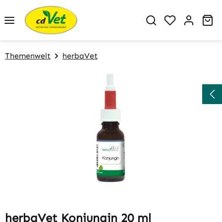
Zum Hauptinhalt springen
Du hast 0 P
Wa
Themenwelt
herbaVet
Bildergalerie überspringen
herbaVet Konjungin 20 ml