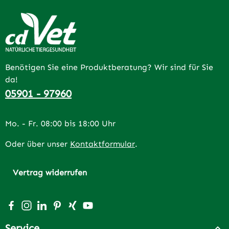
Benötigen Sie eine Produktberatung? Wir sind für Sie
da!
05901 - 97960
Mo. - Fr. 08:00 bis 18:00 Uhr
Oder über unser
Kontaktformular
.
Vertrag widerrufen
Besuche uns auf Facebook – öffnet in neuem Tab (extern
Schau auf Instagram vorbei – öffnet in neuem Tab (e
Vernetze dich mit uns auf LinkedIn – öffnet in n
Lass dich auf Pinterest inspirieren – öffnet 
Vernetze dich mit uns auf Xing – öffnet 
Sieh dir unsere Videos auf YouTube a
Service