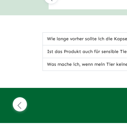
unterstützt Magen und Nerven Deine
Vierbeiners – sanft, gut verträglich
und ganz ohne künstliche Zusätze.
Wie lange vorher sollte ich die Kaps
Ist das Produkt auch für sensible Ti
Was mache ich, wenn mein Tier keine