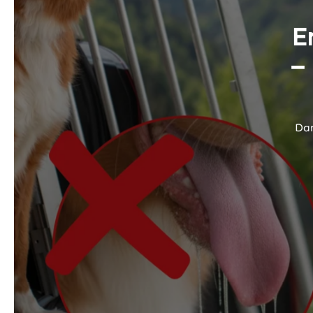
E
–
Dam