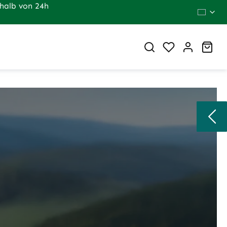
halb von 24h
Du hast 0 Pr
War