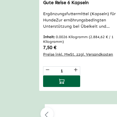
Gute Reise 6 Kapseln
Ergänzungsfuttermittel (Kapseln) für
HundeZur ernährungsbedingten
Unterstützung bei Übelkeit und
Unwohlsein auf ReisenReisen ohne
Inhalt:
0.0026 Kilogramm
(2.884,62 € / 1
Stress – damit Deinem Hund
Kilogramm)
unterwegs nicht schlecht
Regulärer Preis:
7,50 €
wird!Autofahrten oder Zugreisen: Fü
Preise inkl. MwSt. zzgl. Versandkosten
viele Hunde bedeuten sie Stress,
Übelkeit oder sogar Erbrechen. Das
Produkt Anzahl: Gib den
muss nicht sein!Unser natürliches
Gute Reise gegen Reiseübelkeit wur
In den Warenkorb
speziell für Hunde entwickelt, die
unter den typischen Symptomen wie
Nervosität, Speicheln oder
Magenbeschwerden leiden. Die fein
abgestimmte Mischung aus
bewährten Pflanzenstoffen