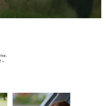
eise.
f –