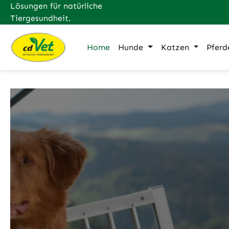
Lösungen für natürliche
m Hauptinhalt springen
Zur Suche springen
Zur Hauptnavigation springen
Tiergesundheit.
Home
Hunde
Katzen
Pferd
Slider überspringen