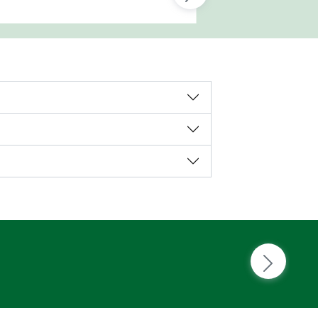
nterstützt Magen und Nerven Deines
ierbeiners – sanft, gut verträglich
nd ganz ohne künstliche Zusätze.