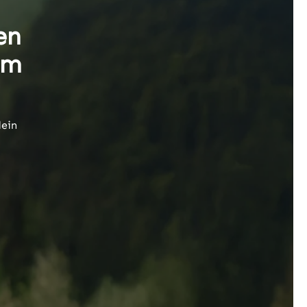
en
im
dein