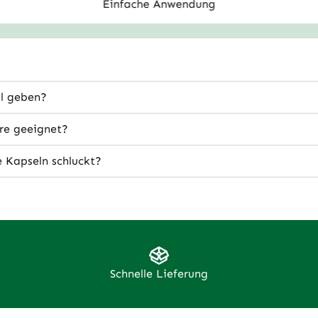
unterstützt Magen und Nerven Deines
u
Einfache Anwendung
s
Vierbeiners – sanft, gut verträglich
V
und ganz ohne künstliche Zusätze.
u
el geben?
ere geeignet?
 Kapseln schluckt?
Schnelle Lieferung