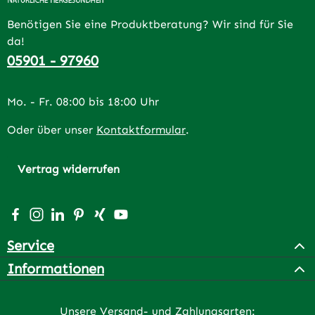
Benötigen Sie eine Produktberatung? Wir sind für Sie
da!
05901 - 97960
Mo. - Fr. 08:00 bis 18:00 Uhr
Oder über unser
Kontaktformular
.
Vertrag widerrufen
Besuche uns auf Facebook – öffnet in neuem Tab (extern
Schau auf Instagram vorbei – öffnet in neuem Tab (e
Vernetze dich mit uns auf LinkedIn – öffnet in n
Lass dich auf Pinterest inspirieren – öffnet 
Vernetze dich mit uns auf Xing – öffnet 
Sieh dir unsere Videos auf YouTube a
Service
Informationen
Unsere Versand- und Zahlungsarten: