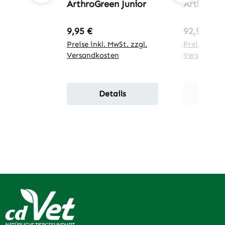
ArthroGreen Junior
ArthroGre
Regulärer Preis:
Regulärer 
9,95 €
92,95 €
Preise inkl. MwSt. zzgl.
Preise inkl.
Versandkosten
Versandkos
Details
De