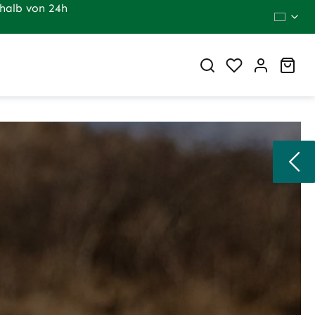
halb von 24h
Du hast 0 Pr
War