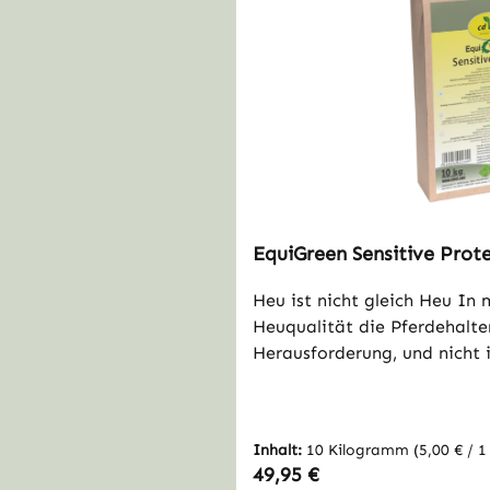
EquiGreen Sensitive Prote
Heu ist nicht gleich Heu In manchen Jahren stellt die
Heuqualität die Pferdehalte
Herausforderung, und nicht 
Möglichkeit, selbst etwas z
2022 zeigt die Heuqualität 
Werte im Bereich des verdau
Inhalt:
10 Kilogramm
(5,00 € / 
im Vergleich dazu sehr hohe Zuck
Regulärer Preis:
49,95 €
sind die Baustoffe des Körpe