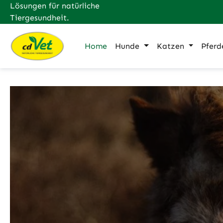
Lösungen für natürliche
m Hauptinhalt springen
Zur Suche springen
Zur Hauptnavigation springen
Tiergesundheit.
Home
Hunde
Katzen
Pferd
Slider überspringen