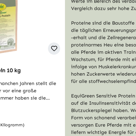
Werte im Bereich des verda
Vergleich dazu sehr hohe Z
Proteine sind die Baustoffe
die täglichen Erneuerungsp
-erhalt und die Zellregenera
proteinarmes Heu eine beso
alle Pferde im aktiven Trai
Wachstum, für Pferde mit e
infolge von Muskelerkrankun
in 10 kg
hohen Zuckerwerte wiederum 
für alle stoffwechselempfind
r vor eine große
EquiGreen Sensitive Protein
immer haben sie die
auf die Insulinsensitivität 
u ändern. Gerade im Jahr
Blutzuckerspiegel haben. We
in den Analysen niedrige
Form von schonend verarbe
lichen Rohproteins und
versorgen Eure Pferde mit 
1 Kilogramm)
erwerte. Proteine
liefern wichtige Energie fü
rs. Sie werden für die