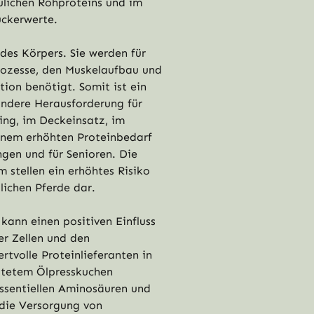
ulichen Rohproteins und im
uckerwerte.
 des Körpers. Sie werden für
rozesse, den Muskelaufbau und
tion benötigt. Somit ist ein
ndere Herausforderung für
ning, im Deckeinsatz, im
inem erhöhten Proteinbedarf
gen und für Senioren. Die
stellen ein erhöhtes Risiko
lichen Pferde dar.
 kann einen positiven Einfluss
der Zellen und den
rtvolle Proteinlieferanten in
itetem Ölpresskuchen
essentiellen Aminosäuren und
r die Versorgung von