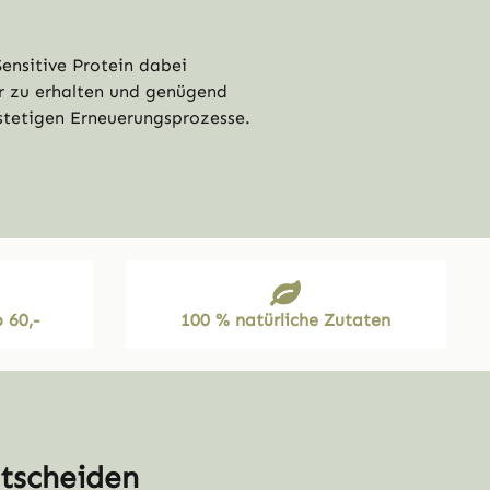
ensitive Protein dabei
e die Schaltflächen um die Anzahl zu e
ur zu erhalten und genügend
 stetigen Erneuerungsprozesse.
 60,-
100 % natürliche Zutaten
ntscheiden