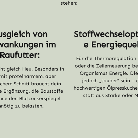
stehen:
usgleich von
Stoffwechselopt
wankungen im
e Energiequel
Raufutter:
Für die Thermoregulation
oder die Zellerneuerung be
cht gleich Heu. Besonders in
Organismus Energie. Dies
 mit proteinarmem, aber
jedoch „sauber“ sein – 
ichem Schnitt braucht dein
hochwertigen Ölpresskuch
ne Ergänzung, die Baustoffe
statt aus Stärke oder M
ohne den Blutzuckerspiegel
nnötig zu belasten.