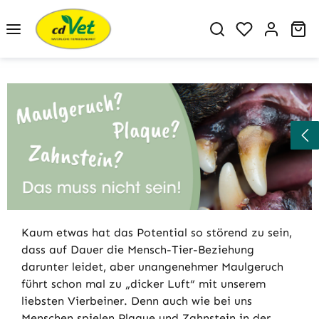
Zum Hauptinhalt springen
Du hast 0 P
Wa
Kaum etwas hat das Potential so störend zu sein,
dass auf Dauer die Mensch-Tier-Beziehung
darunter leidet, aber unangenehmer Maulgeruch
führt schon mal zu „dicker Luft“ mit unserem
liebsten Vierbeiner. Denn auch wie bei uns
Menschen spielen Plaque und Zahnstein in der