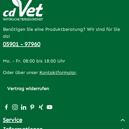
Benötigen Sie eine Produktberatung? Wir sind für Sie
da!
05901 - 97960
Mo. - Fr. 08:00 bis 18:00 Uhr
Oder über unser
Kontaktformular
.
Vertrag widerrufen
Besuche uns auf Facebook – öffnet in neuem Tab (extern
Schau auf Instagram vorbei – öffnet in neuem Tab (e
Vernetze dich mit uns auf LinkedIn – öffnet in n
Lass dich auf Pinterest inspirieren – öffnet 
Vernetze dich mit uns auf Xing – öffnet 
Sieh dir unsere Videos auf YouTube a
Service