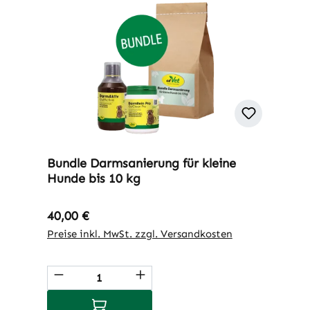
Bundle Darmsanierung für kleine
Hunde bis 10 kg
Regulärer Preis:
40,00 €
Preise inkl. MwSt. zzgl. Versandkosten
Produkt Anzahl: Gib den gewünschten 
In den Warenkorb