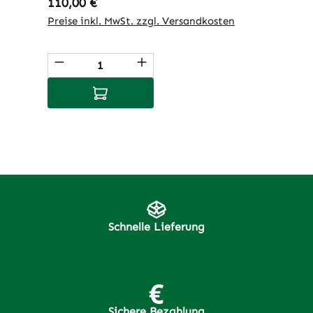
Regulärer Preis:
110,00 €
Preise inkl. MwSt. zzgl. Versandkosten
Produkt Anzahl: Gib den gewünschten 
In den Warenkorb
Schnelle Lieferung
Sichere Bezahlung