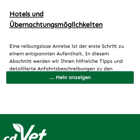
für 15€
Hotels und
Hundespielwiese mit auf dem Gelände
Übernachtungsmöglichkeiten
Eine reibungslose Anreise ist der erste Schritt zu
Tourismusplan für Unternehmungen in Fürstenau:
einem entspannten Aufenthalt. In diesem
https://www.fuerstenau.de/Tourismus-Freizeit.htm
Abschnitt werden wir Ihnen hilfreiche Tipps und
detaillierte Anfahrtsbeschreibungen zu den
beliebtesten Hotels und
... Mehr anzeigen
Übernachtungsmöglichkeiten bieten. Planen Sie
Ihre Reise mit Leichtigkeit und genießen Sie Ihren
Aufenthalt bei uns in Fürstenau von der ersten
Minute an.
Hotel Am Markt