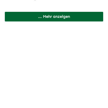
... Mehr anzeigen
Anreise mit der Deutschen Bahn:
https://www.bahn.de/angebot
Anreise mit FMO:
https://www.fmo.de/
cdVet vor Ort:
Kostenfreie Parkplätze vor Ort
e-Lademöglichkeiten für PKW’s
Wohnmobilstellplätze mit Wasser und Strom