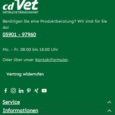
Benötigen Sie eine Produktberatung? Wir sind für Sie
da!
05901 - 97960
Mo. - Fr. 08:00 bis 18:00 Uhr
Oder über unser
Kontaktformular
.
Vertrag widerrufen
Besuche uns auf Facebook – öffnet in neuem Tab (extern
Schau auf Instagram vorbei – öffnet in neuem Tab (e
Vernetze dich mit uns auf LinkedIn – öffnet in n
Lass dich auf Pinterest inspirieren – öffnet 
Vernetze dich mit uns auf Xing – öffnet 
Sieh dir unsere Videos auf YouTube a
Service
Informationen