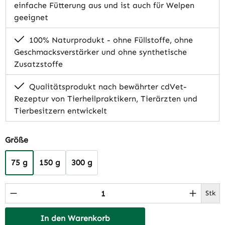
einfache Fütterung aus und ist auch für Welpen
geeignet
100% Naturprodukt - ohne Füllstoffe, ohne
Geschmacksverstärker und ohne synthetische
Zusatzstoffe
Qualitätsprodukt nach bewährter cdVet-
Rezeptur von Tierheilpraktikern, Tierärzten und
Tierbesitzern entwickelt
auswählen
Größe
75 g
150 g
300 g
Produkt Anzahl: Gib den gewünschten Wert 
Stk
In den Warenkorb