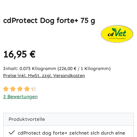
cdProtect Dog forte+ 75 g
16,95 €
Regulärer Preis:
Inhalt:
0.075 Kilogramm
(226,00 € / 1 Kilogramm)
Preise inkl. MwSt. zzgl. Versandkosten
Durchschnittliche Bewertung von 4.33 von 5 Sternen
3 Bewertungen
Produktvorteile
cdProtect dog forte+ zeichnet sich durch eine