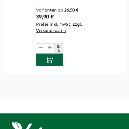
(1
Varianten ab
26,50 €
V
Regulärer Preis:
R
39,90 €
2
Preise inkl. MwSt. zzgl.
Pr
Versandkosten
V
St
Produkt Anzahl: Gib den gewüns
P
k
In den Warenkorb