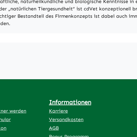
aftliche, naturheilkundliche und biologische Kenntnisse in
er „natürlichen Tiergesundheit“ ist cdVet konzeptionell br
ichtiger Bestandteil des Firmenkonzepts ist dabei auch imm
nden.
Informationen
tner werden
Karriere
mular
Versandkosten
kon
AGB
Bonus Programm