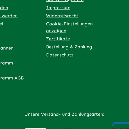
rden
Impressum
r werden
Widerrufsrecht
el
Cookie-Einstellungen
anzeigen
Zertifikate
Bestellung & Zahlung
Banner
Datenschutz
gramm
ner Link)
externer Link)
 neuem Tab (externer Link)
 in neuem Tab (externer Link)
 in neuem Tab (externer Link)
an – öffnet in neuem Tab (externer Link)
gramm AGB
Unsere Versand- und Zahlungsarten: