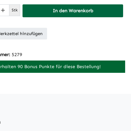
 Anzahl: Gib den gewünschten Wert ein 
Stk
In den Warenkorb
erkzettel hinzufügen
mmer:
5279
erhalten 90 Bonus Punkte für diese Bestellung!
n