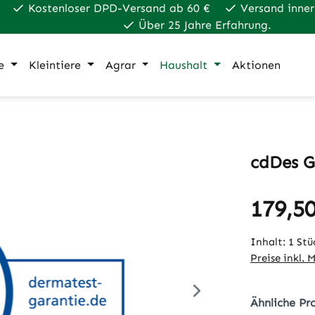
Kostenloser DPD-Versand ab 60 €
Versand inner
Über 25 Jahre Erfahrung.
e
Kleintiere
Agrar
Haushalt
Aktionen
cdDes G
179,50
Regulärer Pr
Inhalt:
1 Stü
Preise inkl. 
Ähnliche Pr