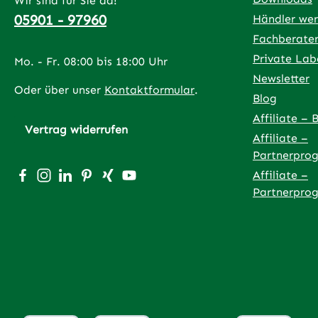
Wir sind für Sie da!
05901 - 97960
Händler we
Fachberate
Private Lab
Mo. - Fr. 08:00 bis 18:00 Uhr
Newsletter
Oder über unser
Kontaktformular
.
Blog
Affiliate – 
Vertrag widerrufen
Affiliate –
Partnerpro
Besuche uns auf Facebook – öffnet in neuem Tab (exter
Schau auf Instagram vorbei – öffnet in neuem Tab (
Vernetze dich mit uns auf LinkedIn – öffnet in
Lass dich auf Pinterest inspirieren – öffnet
Vernetze dich mit uns auf Xing – öffnet
Sieh dir unsere Videos auf YouTube 
Affiliate –
Partnerpro