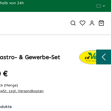
halb von 24h
Du hast 0 Pr
War
astro- & Gewerbe-Set
 €
eis:
ck (Menge)
MwSt. zzgl. Versandkosten
odukte