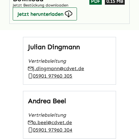
PDF
0.15 MB
Jetzt Bestückung downloaden
Jetzt herunterladen
Julian Dingmann
Vertriebsleitung
j.dingmann@cdvet.de
05901 97960 305
Andrea Beel
Vertriebsleitung
a.beel@cdvet.de
05901 97960 304