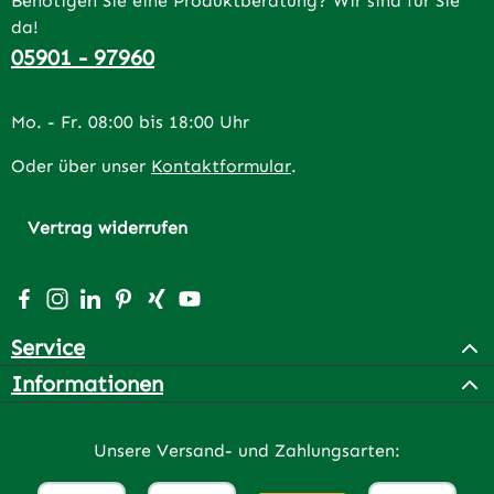
Benötigen Sie eine Produktberatung? Wir sind für Sie
da!
05901 - 97960
Mo. - Fr. 08:00 bis 18:00 Uhr
Oder über unser
Kontaktformular
.
Vertrag widerrufen
Besuche uns auf Facebook – öffnet in neuem Tab (extern
Schau auf Instagram vorbei – öffnet in neuem Tab (e
Vernetze dich mit uns auf LinkedIn – öffnet in n
Lass dich auf Pinterest inspirieren – öffnet 
Vernetze dich mit uns auf Xing – öffnet 
Sieh dir unsere Videos auf YouTube a
Service
Informationen
Unsere Versand- und Zahlungsarten: