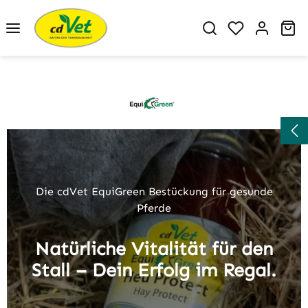
Zum Hauptinhalt springen
Du hast 0 P
Wa
Slider überspringen
Die cdVet EquiGreen Bestückung für gesunde
Pferde
Natürliche Vitalität für den
Stall – Dein Erfolg im Regal.