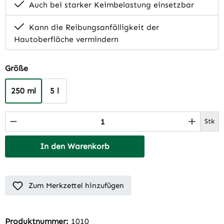
Auch bei starker Keimbelastung einsetzbar
Kann die Reibungsanfälligkeit der
Hautoberfläche vermindern
auswählen
Größe
250 ml
5 l
Produkt Anzahl: Gib den gewünschten Wert 
Stk
In den Warenkorb
Zum Merkzettel hinzufügen
Produktnummer:
1010