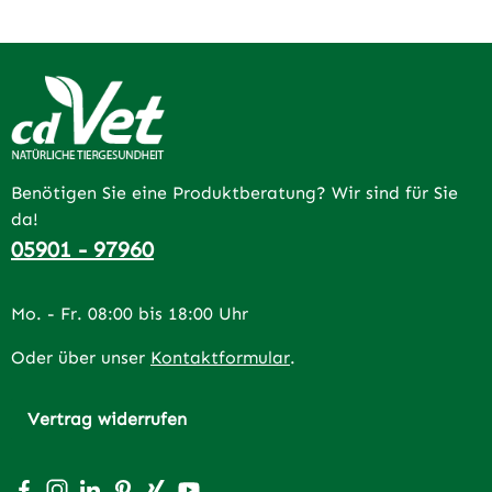
Benötigen Sie eine Produktberatung? Wir sind für Sie
da!
05901 - 97960
Mo. - Fr. 08:00 bis 18:00 Uhr
Oder über unser
Kontaktformular
.
Vertrag widerrufen
Besuche uns auf Facebook – öffnet in neuem Tab (extern
Schau auf Instagram vorbei – öffnet in neuem Tab (e
Vernetze dich mit uns auf LinkedIn – öffnet in n
Lass dich auf Pinterest inspirieren – öffnet 
Vernetze dich mit uns auf Xing – öffnet 
Sieh dir unsere Videos auf YouTube a