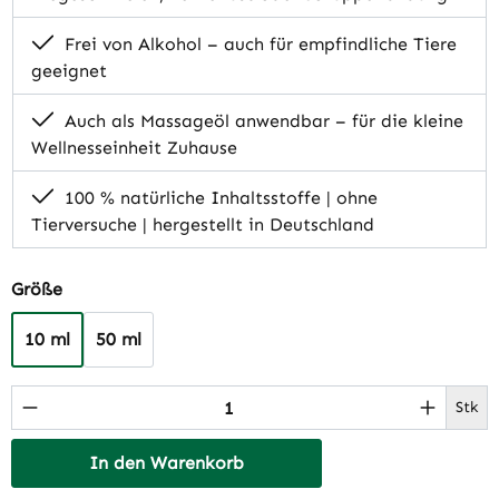
Frei von Alkohol – auch für empfindliche Tiere
geeignet
Auch als Massageöl anwendbar – für die kleine
Wellnesseinheit Zuhause
100 % natürliche Inhaltsstoffe | ohne
Tierversuche | hergestellt in Deutschland
auswählen
Größe
10 ml
50 ml
Produkt Anzahl: Gib den gewünschten Wert 
Stk
In den Warenkorb