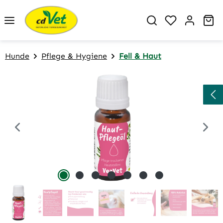
Zum Hauptinhalt springen
Du hast 0 P
Wa
Hunde
Pflege & Hygiene
Fell & Haut
Bildergalerie überspringen