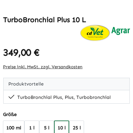
TurboBronchial Plus 10 L
349,00 €
Regulärer Preis:
Preise inkl. MwSt. zzgl. Versandkosten
Produktvorteile
TurboBronchial Plus, Plus, Turbobronchial
auswählen
Größe
100 ml
1 l
5 l
10 l
25 l