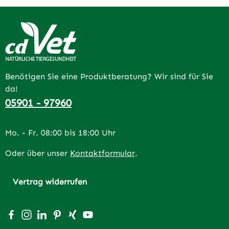
Benötigen Sie eine Produktberatung? Wir sind für Sie
da!
05901 - 97960
Mo. - Fr. 08:00 bis 18:00 Uhr
Oder über unser
Kontaktformular
.
Vertrag widerrufen
Besuche uns auf Facebook – öffnet in neuem Tab (extern
Schau auf Instagram vorbei – öffnet in neuem Tab (e
Vernetze dich mit uns auf LinkedIn – öffnet in n
Lass dich auf Pinterest inspirieren – öffnet 
Vernetze dich mit uns auf Xing – öffnet 
Sieh dir unsere Videos auf YouTube a