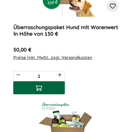
Überraschungspaket Hund mit Warenwert
in Höhe von 150 €
Regulärer Preis:
50,00 €
Preise inkl. MwSt. zzgl. Versandkosten
Produkt Anzahl: Gib den gewünschten We
In den Warenkorb