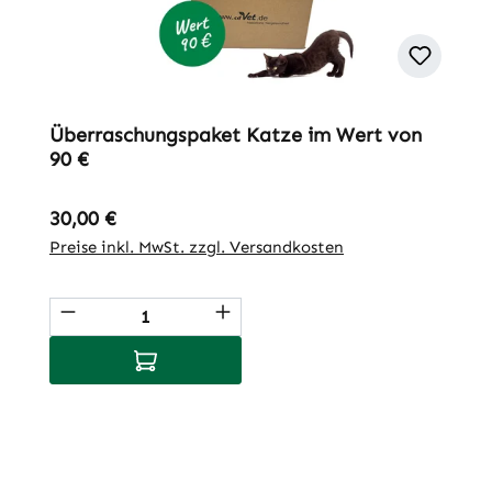
Überraschungspaket Katze im Wert von
90 €
Regulärer Preis:
30,00 €
Preise inkl. MwSt. zzgl. Versandkosten
Produkt Anzahl: Gib den gewünschten We
In den Warenkorb