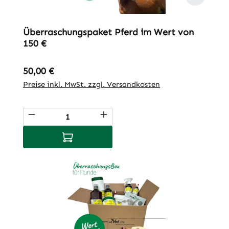
Überraschungspaket Pferd im Wert von
150 €
Regulärer Preis:
50,00 €
Preise inkl. MwSt. zzgl. Versandkosten
Produkt Anzahl: Gib den gewünschten We
In den Warenkorb