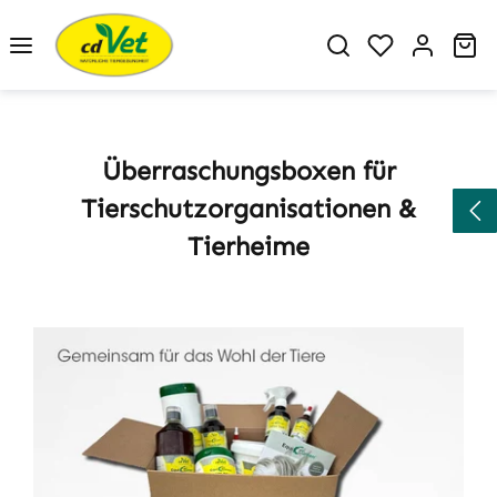
Zum Hauptinhalt springen
Du hast 0 P
Wa
Überraschungsboxen für
Tierschutzorganisationen &
Tierheime