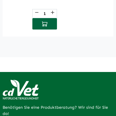
Produkt Anzahl: Gib den gewüns
P
In den Warenkorb
Benötigen Sie eine Produktberatung? Wir sind für Sie
da!