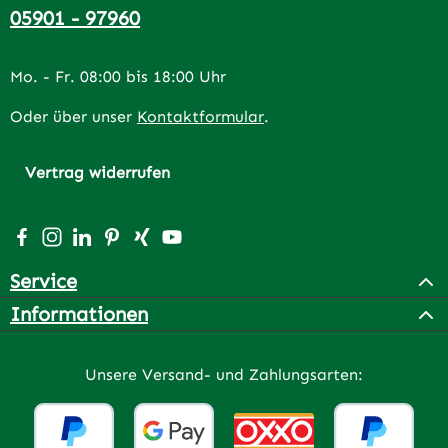
05901 - 97960
Mo. - Fr. 08:00 bis 18:00 Uhr
Oder über unser
Kontaktformular
.
Vertrag widerrufen
Besuche uns auf Facebook – öffnet in neuem Tab (extern
Schau auf Instagram vorbei – öffnet in neuem Tab (e
Vernetze dich mit uns auf LinkedIn – öffnet in n
Lass dich auf Pinterest inspirieren – öffnet 
Vernetze dich mit uns auf Xing – öffnet 
Sieh dir unsere Videos auf YouTube a
Service
Informationen
Unsere Versand- und Zahlungsarten: