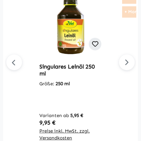
+ Morin
Singulares Leinöl 250
F
ml
C
Größe:
250 ml
G
In
(2
Varianten ab
5,95 €
V
Regulärer Preis:
R
9,95 €
2
Preise inkl. MwSt. zzgl.
Pr
Versandkosten
V