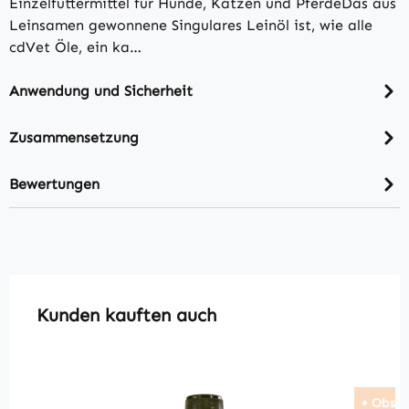
Einzelfuttermittel für Hunde, Katzen und PferdeDas aus
Leinsamen gewonnene Singulares Leinöl ist, wie alle
cdVet Öle, ein ka…
Anwendung und Sicherheit
Zusammensetzung
Bewertungen
Produktgalerie überspringen
Kunden kauften auch
+ Obst