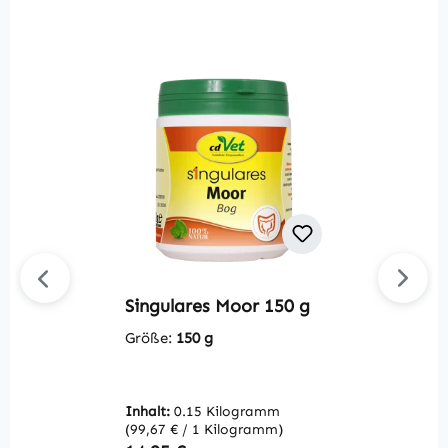
Singulares Moor 150 g
Du
V
Größe:
150 g
2
G
Inhalt:
0.15 Kilogramm
(99,67 € / 1 Kilogramm)