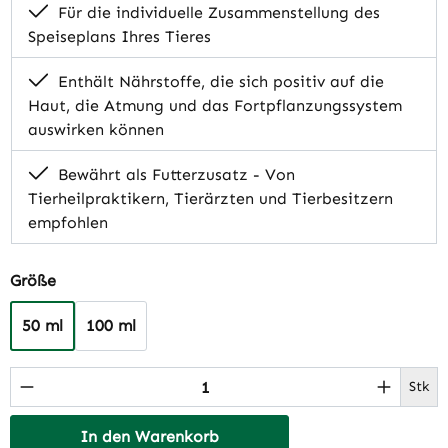
Für die individuelle Zusammenstellung des
Speiseplans Ihres Tieres
Enthält Nährstoffe, die sich positiv auf die
Haut, die Atmung und das Fortpflanzungssystem
auswirken können
Bewährt als Futterzusatz - Von
Tierheilpraktikern, Tierärzten und Tierbesitzern
empfohlen
auswählen
Größe
50 ml
100 ml
Produkt Anzahl: Gib den gewünschten Wert 
Stk
In den Warenkorb