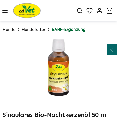
Zum Hauptinhalt springen
Du hast 0 P
Wa
Hunde
Hundefutter
BARF-Ergänzung
Bildergalerie überspringen
Singulares Bio-Nachtkerzenöl 50 ml