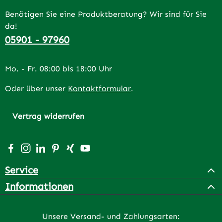
Benötigen Sie eine Produktberatung? Wir sind für Sie
da!
05901 - 97960
Mo. - Fr. 08:00 bis 18:00 Uhr
Oder über unser
Kontaktformular
.
Vertrag widerrufen
Besuche uns auf Facebook – öffnet in neuem Tab (extern
Schau auf Instagram vorbei – öffnet in neuem Tab (e
Vernetze dich mit uns auf LinkedIn – öffnet in n
Lass dich auf Pinterest inspirieren – öffnet 
Vernetze dich mit uns auf Xing – öffnet 
Sieh dir unsere Videos auf YouTube a
Service
Informationen
Unsere Versand- und Zahlungsarten: