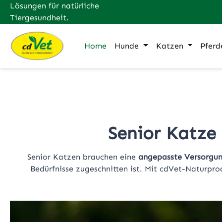
Lösungen für natürliche
m Hauptinhalt springen
Zur Suche springen
Zur Hauptnavigation springen
Tiergesundheit.
Home
Hunde
Katzen
Pferd
Senior Katze 
Senior Katzen brauchen eine
angepasste Versorgu
Bedürfnisse zugeschnitten ist. Mit cdVet-Naturprod