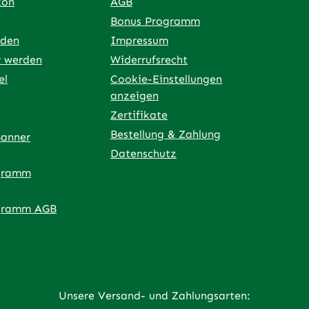
kon
AGB
ochlorid 102 g, L-
Bonus Programm
 (3c305) 55 gAnalytische
rden
Impressum
ile: Rohprotein 31,2%,
5,4%, Rohfaser 11,5%,
r werden
Widerrufsrecht
el
Cookie-Einstellungen
erungsempfehlung: 1
anzeigen
tze täglich dem Futter
Zertifikate
Bestellung & Zahlung
Banner
Datenschutz
gramm
ner Link)
externer Link)
 neuem Tab (externer Link)
 in neuem Tab (externer Link)
 in neuem Tab (externer Link)
an – öffnet in neuem Tab (externer Link)
gramm AGB
Unsere Versand- und Zahlungsarten: