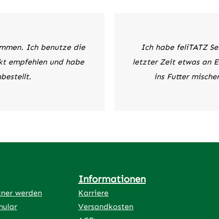
er Schwäche, bei
keit, nach Krankheiten
rationen, nach
spausen, bei Mangel an
mmen. Ich benutze die
Ich habe feliTATZ Sen
und bei älteren Tieren
chen.Expertentipp: Zur
ukt empfehlen und habe
letzter Zeit etwas an 
stoffversorgung ist
estellt.
ins Futter mische
h die Fütterung von
MineralKraft
usammensetzung:
, Biertreber,
lätter mit Blüten,
 Mariendistelkraut,
tt, Brennnesselkraut
), Ginkgoblätter,
nkraut, Ingwer,
Informationen
nwurzelZusatzstoffe/kg:
tner werden
Karriere
gsphysiologische
mular
Versandkosten
ffe: L-Lysin-