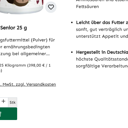
Fettsäuren
Leicht über das Futter 
 Senior 25 g
sanft, gut verträglich u
unterstützt Appetit und
sfuttermittel (Pulver) für
r ernährungsbedingten
Hergestellt in Deutschl
tzung bei allgemeiner
höchste Qualitätsstand
 und im AlterfeliTATZ
025 Kilogramm
(398,00 € / 1
sorgfältige Verarbeitu
 ein natürliches
)
sfuttermittel für Katzen
r Preis:
rgt den Körper des Tieres
l. MwSt. zzgl. Versandkosten
ollen Kräutern, Vitamin E,
inosäuren, Elektrolyten,
t Anzahl: Gib den gewünschten Wert ein
len Fettsäuren und Eisen.
Stk
Senior ist besonders
 den Warenkorb
nswert, um
gsbedingte Defizite bei