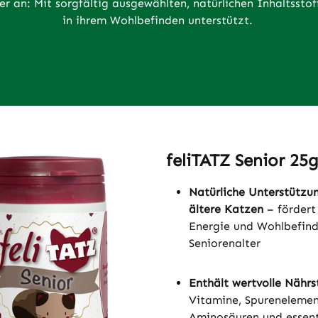
er an: Mit sorgfältig ausgewählten, natürlichen Inhaltssto
in ihrem Wohlbefinden unterstützt.
feliTATZ Senior 25
Natürliche Unterstützun
ältere Katzen
– fördert 
Energie und Wohlbefin
Seniorenalter
Enthält wertvolle Nährs
Vitamine, Spurenelemen
Aminosäuren und essent