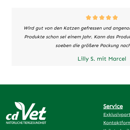
allgemein
Lustlosig
oder Ope
Training
Wird gut von den Katzen gefressen und angeno
Agilität 
auszuglei
Produkte schon sei einem Jahr. Kann das Prod
Mikronähr
soeben die größere Packung nachb
zusätzlic
feliTATZ 
Lilly S. mit Marcel
ratsam.Z
Leinsamen
Weißdornb
Bierhefe,
Birkenbla
(gemahlen
Service
Löwenzah
Löwenzah
Exklusivpar
Ernährun
Kontaktfor
Zusatzsto