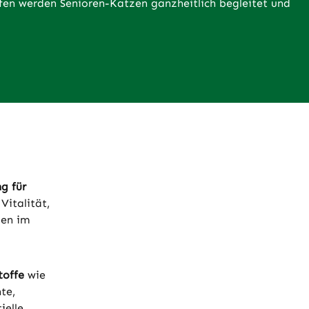
ffen werden Senioren-Katzen ganzheitlich begleitet und
g
g für
Vitalität,
den im
toffe
wie
te,
ielle