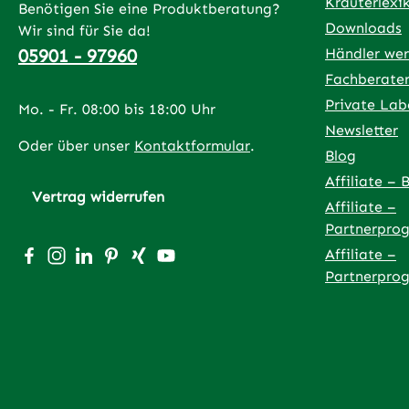
Kräuterlexi
Benötigen Sie eine Produktberatung?
Monohydr
Downloads
Wir sind für Sie da!
Methionin
05901 - 97960
Händler we
Bestandte
Rohfett 1
Fachberate
Rohasche
Private Lab
Mo. - Fr. 08:00 bis 18:00 Uhr
5,4%Fütt
Newsletter
Messerspi
Oder über unser
Kontaktformular
.
Blog
beifügen
Affiliate – 
Vertrag widerrufen
Affiliate –
Partnerpro
Besuche uns auf Facebook – öffnet in neuem Tab (exter
Schau auf Instagram vorbei – öffnet in neuem Tab (
Vernetze dich mit uns auf LinkedIn – öffnet in
Lass dich auf Pinterest inspirieren – öffnet
Vernetze dich mit uns auf Xing – öffnet
Sieh dir unsere Videos auf YouTube 
Affiliate –
Partnerpro