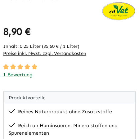
8,90 €
Regulärer Preis:
Inhalt:
0.25 Liter
(35,60 € / 1 Liter)
Preise inkl. MwSt. zzgl. Versandkosten
Durchschnittliche Bewertung von 5 von 5 Sternen
1 Bewertung
Produktvorteile
Reines Naturprodukt ohne Zusatzstoffe
Reich an Huminsäuren, Mineralstoffen und
Spurenelementen