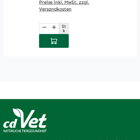
Preise inkl. MwSt. zzgl.
Pr
Versandkosten
V
St
Produkt Anzahl: Gib den gewüns
P
k
In den Warenkorb