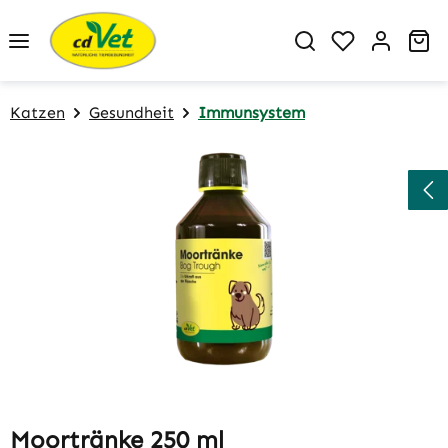
Zum Hauptinhalt springen
Du hast 0 P
Wa
Katzen
Gesundheit
Immunsystem
Bildergalerie überspringen
Moortränke 250 ml