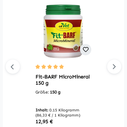
Durchschnittliche Bewertung von 5 von 5 S
Du
Fit-BARF MicroMineral
F
150 g
5
Größe:
150 g
G
Inhalt:
0.15 Kilogramm
In
(86,33 € / 1 Kilogramm)
(3
Regulärer Preis:
R
12,95 €
1