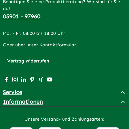
Benötigen Sie eine Produktberatung? Wir sind für Sie
da!
05901 - 97960
Mo. - Fr. 08:00 bis 18:00 Uhr
Oder über unser
Kontaktformular
.
Vertrag widerrufen
Besuche uns auf Facebook – öffnet in neuem Tab (extern
Schau auf Instagram vorbei – öffnet in neuem Tab (e
Vernetze dich mit uns auf LinkedIn – öffnet in n
Lass dich auf Pinterest inspirieren – öffnet 
Vernetze dich mit uns auf Xing – öffnet 
Sieh dir unsere Videos auf YouTube a
Service
Informationen
Unsere Versand- und Zahlungsarten: