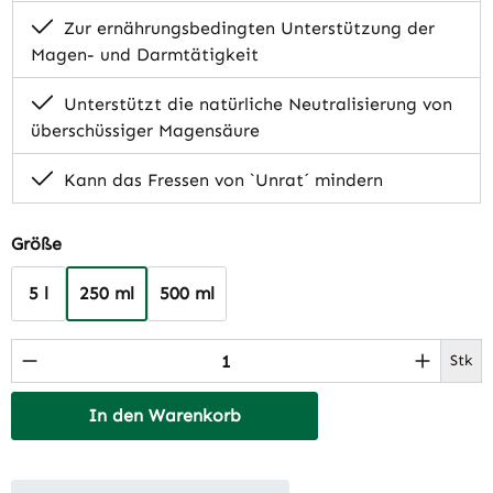
Zur ernährungsbedingten Unterstützung der
Magen- und Darmtätigkeit
Unterstützt die natürliche Neutralisierung von
überschüssiger Magensäure
Kann das Fressen von `Unrat´ mindern
auswählen
Größe
5 l
250 ml
500 ml
Produkt Anzahl: Gib den gewünschten Wert 
Stk
In den Warenkorb