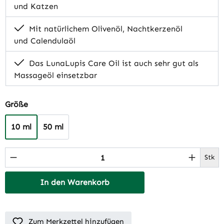
und Katzen
Mit natürlichem Olivenöl, Nachtkerzenöl
und Calendulaöl
Das LunaLupis Care Oil ist auch sehr gut als
Massageöl einsetzbar
auswählen
Größe
10 ml
50 ml
Produkt Anzahl: Gib den gewünschten Wert 
Stk
In den Warenkorb
Zum Merkzettel hinzufügen