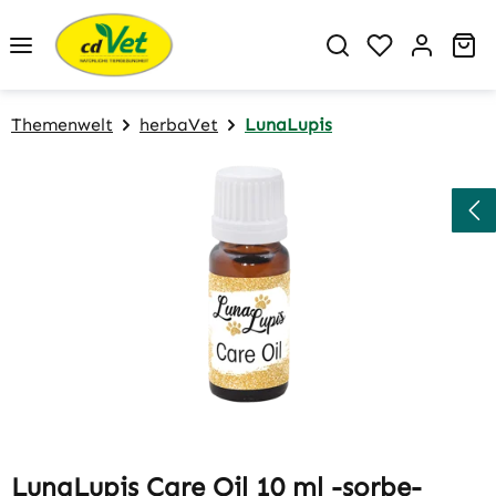
Zum Hauptinhalt springen
Du hast 0 P
Wa
Themenwelt
herbaVet
LunaLupis
Bildergalerie überspringen
LunaLupis Care Oil 10 ml -sorbe-