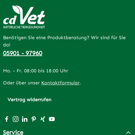
Benötigen Sie eine Produktberatung? Wir sind für Sie
da!
05901 - 97960
Mo. - Fr. 08:00 bis 18:00 Uhr
Oder über unser
Kontaktformular
.
Vertrag widerrufen
Besuche uns auf Facebook – öffnet in neuem Tab (extern
Schau auf Instagram vorbei – öffnet in neuem Tab (e
Vernetze dich mit uns auf LinkedIn – öffnet in n
Lass dich auf Pinterest inspirieren – öffnet 
Vernetze dich mit uns auf Xing – öffnet 
Sieh dir unsere Videos auf YouTube a
Service