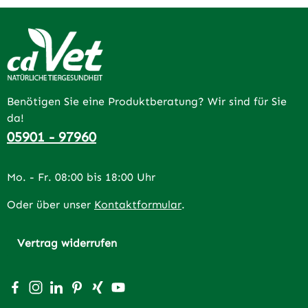
Benötigen Sie eine Produktberatung? Wir sind für Sie
da!
05901 - 97960
Mo. - Fr. 08:00 bis 18:00 Uhr
Oder über unser
Kontaktformular
.
Vertrag widerrufen
Besuche uns auf Facebook – öffnet in neuem Tab (extern
Schau auf Instagram vorbei – öffnet in neuem Tab (e
Vernetze dich mit uns auf LinkedIn – öffnet in n
Lass dich auf Pinterest inspirieren – öffnet 
Vernetze dich mit uns auf Xing – öffnet 
Sieh dir unsere Videos auf YouTube a