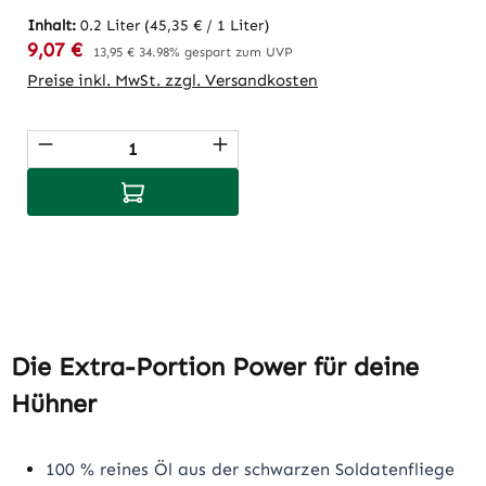
Inhalt:
0.2 Liter
(45,35 € / 1 Liter)
Verkaufspreis:
9,07 €
Regulärer Preis:
13,95 €
34.98% gespart zum UVP
Preise inkl. MwSt. zzgl. Versandkosten
Produkt Anzahl: Gib den gewünschten Wert
In den Warenkorb
Die Extra-Portion Power für deine
Hühner
100 % reines Öl aus der schwarzen Soldatenfliege