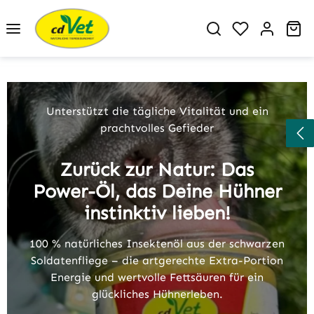
Zum Hauptinhalt springen
Du hast 0 P
Wa
Slider überspringen
Jetzt Fit-BARF InsektenÖl entdecken
Unterstützt die tägliche Vitalität und ein
prachtvolles Gefieder
Zurück zur Natur: Das
Power-Öl, das Deine Hühner
instinktiv lieben!
100 % natürliches Insektenöl aus der schwarzen
Soldatenfliege – die artgerechte Extra-Portion
Energie und wertvolle Fettsäuren für ein
glückliches Hühnerleben.