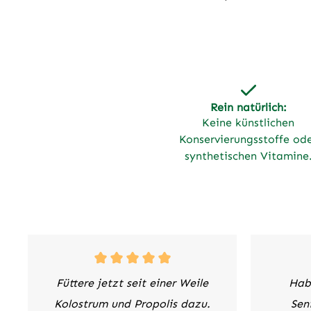
Alarmbereitschaft. In den Körper
eindringende Erreger werden
identifiziert und vernichtet. Doch
Stress, Umwelteinflüsse, und der
natürliche Alterungsprozess
schwächen das Immunsystem und
Rein natürlich:
damit die körpereigenen
Keine künstlichen
Abwehrkräfte. Erreger haben ein
Konservierungsstoffe od
leichtes Spiel, unsere Tiere werden
synthetischen Vitamine
krank. Die wertvollen Inhaltsstoffe in
Propolis können das Immunsystem bei
seiner Arbeit wirksam
unterstützen.FlavonoidePropolis ist
besonders reich an Flavonoiden.
Flavonoide sind natürliche
Pflanzenwirkstoffe und stärken das
Immunsystem. Außerdem wirken sie
Füttere jetzt seit einer Weile
Hab
als `Radikalfänger´. Freie Radikale
Kolostrum und Propolis dazu.
Sen
sind hoch aggressiv und können Zellen