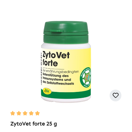
Durchschnittliche Bewertung von 5 von 5 Sternen
ZytoVet forte 25 g