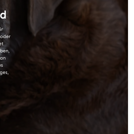
ld
ür
 oder
et
iben,
 an
us
ges,