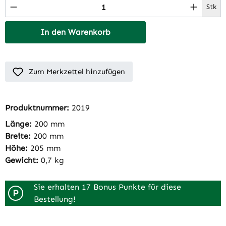
Produkt Anzahl: Gib den gewünschten Wert 
Stk
In den Warenkorb
Zum Merkzettel hinzufügen
Produktnummer:
2019
Länge:
200 mm
Breite:
200 mm
Höhe:
205 mm
Gewicht:
0,7 kg
Sie erhalten 17 Bonus Punkte für diese
P
Bestellung!