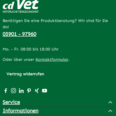
Benötigen Sie eine Produktberatung? Wir sind für Sie
da!
05901 - 97960
Mo. - Fr. 08:00 bis 18:00 Uhr
Oder über unser
Kontaktformular
.
Vertrag widerrufen
Besuche uns auf Facebook – öffnet in neuem Tab (extern
Schau auf Instagram vorbei – öffnet in neuem Tab (e
Vernetze dich mit uns auf LinkedIn – öffnet in n
Lass dich auf Pinterest inspirieren – öffnet 
Vernetze dich mit uns auf Xing – öffnet 
Sieh dir unsere Videos auf YouTube a
Service
Informationen