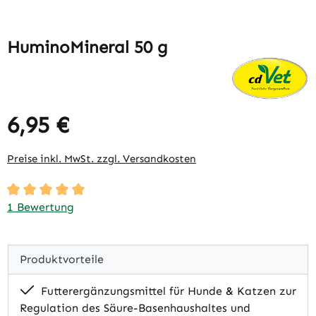
HuminoMineral 50 g
6,95 €
Regulärer Preis:
Preise inkl. MwSt. zzgl. Versandkosten
Durchschnittliche Bewertung von 5 von 5 Sternen
1 Bewertung
Produktvorteile
Futterergänzungsmittel für Hunde & Katzen zur
Regulation des Säure-Basenhaushaltes und