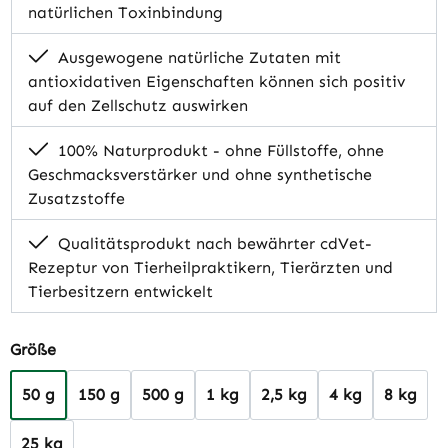
natürlichen Toxinbindung
Ausgewogene natürliche Zutaten mit
antioxidativen Eigenschaften können sich positiv
auf den Zellschutz auswirken
100% Naturprodukt - ohne Füllstoffe, ohne
Geschmacksverstärker und ohne synthetische
Zusatzstoffe
Qualitätsprodukt nach bewährter cdVet-
Rezeptur von Tierheilpraktikern, Tierärzten und
Tierbesitzern entwickelt
auswählen
Größe
50 g
150 g
500 g
1 kg
2,5 kg
4 kg
8 kg
25 kg