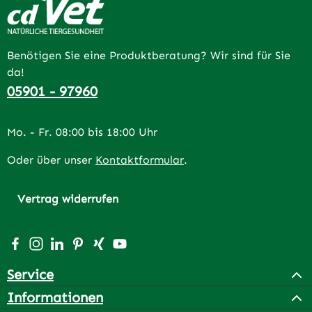
Benötigen Sie eine Produktberatung? Wir sind für Sie
da!
05901 - 97960
Mo. - Fr. 08:00 bis 18:00 Uhr
Oder über unser
Kontaktformular
.
Vertrag widerrufen
Besuche uns auf Facebook – öffnet in neuem Tab (extern
Schau auf Instagram vorbei – öffnet in neuem Tab (e
Vernetze dich mit uns auf LinkedIn – öffnet in n
Lass dich auf Pinterest inspirieren – öffnet 
Vernetze dich mit uns auf Xing – öffnet 
Sieh dir unsere Videos auf YouTube a
Service
Informationen