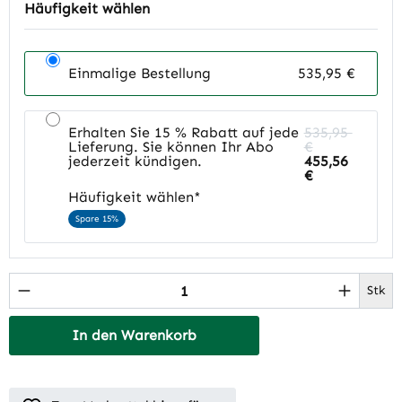
Häufigkeit wählen
Einmalige Bestellung
535,95 €
Erhalten Sie 15 % Rabatt auf jede
535,95
Lieferung. Sie können Ihr Abo
€
jederzeit kündigen.
455,56
€
Häufigkeit wählen*
Spare 15%
Produkt Anzahl: Gib den gewünschten Wert 
Stk
In den Warenkorb