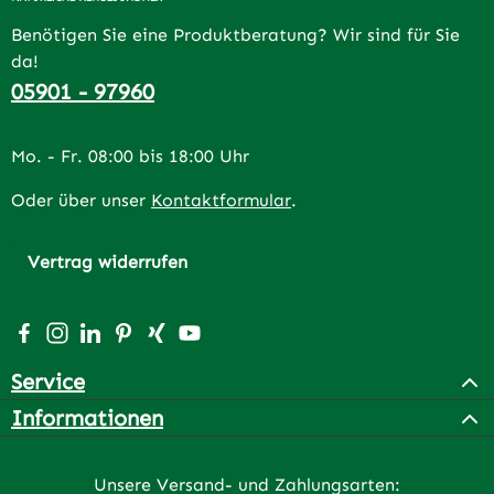
Benötigen Sie eine Produktberatung? Wir sind für Sie
da!
05901 - 97960
Mo. - Fr. 08:00 bis 18:00 Uhr
Oder über unser
Kontaktformular
.
Vertrag widerrufen
Besuche uns auf Facebook – öffnet in neuem Tab (extern
Schau auf Instagram vorbei – öffnet in neuem Tab (e
Vernetze dich mit uns auf LinkedIn – öffnet in n
Lass dich auf Pinterest inspirieren – öffnet 
Vernetze dich mit uns auf Xing – öffnet 
Sieh dir unsere Videos auf YouTube a
Service
Informationen
Unsere Versand- und Zahlungsarten: