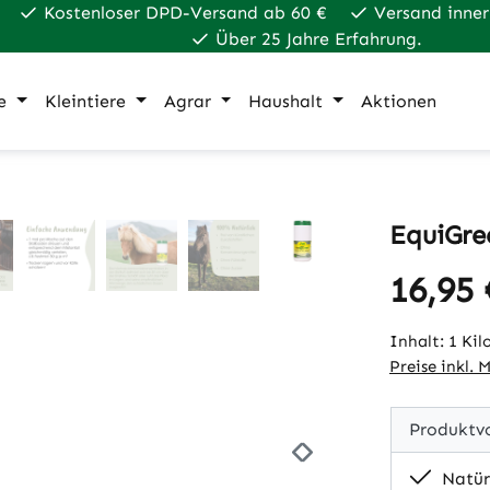
Kostenloser DPD-Versand ab 60 €
Versand inner
Über 25 Jahre Erfahrung.
e
Kleintiere
Agrar
Haushalt
Aktionen
EquiGre
16,95 
Regulärer Pr
Inhalt:
1 Ki
Preise inkl. 
Produktvo
Natürl