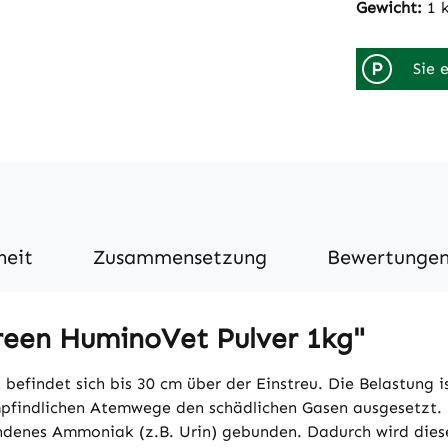
Gewicht:
1 
P
Sie 
heit
Zusammensetzung
Bewertunge
reen HuminoVet Pulver 1kg"
befindet sich bis 30 cm über der Einstreu. Die Belastung i
 empfindlichen Atemwege den schädlichen Gasen ausgesetz
nes Ammoniak (z.B. Urin) gebunden. Dadurch wird diese 