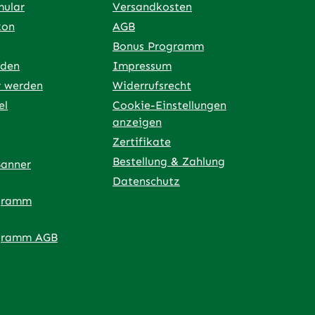
mular
Versandkosten
kon
AGB
Bonus Programm
rden
Impressum
r werden
Widerrufsrecht
el
Cookie-Einstellungen
anzeigen
Zertifikate
Bestellung & Zahlung
Banner
Datenschutz
gramm
ner Link)
externer Link)
 neuem Tab (externer Link)
 in neuem Tab (externer Link)
 in neuem Tab (externer Link)
an – öffnet in neuem Tab (externer Link)
gramm AGB