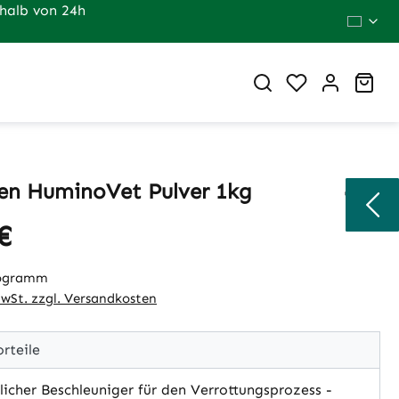
halb von 24h
Du hast 0 Pr
War
en HuminoVet Pulver 1kg
€
eis:
logramm
MwSt. zzgl. Versandkosten
rteile
icher Beschleuniger für den Verrottungsprozess -