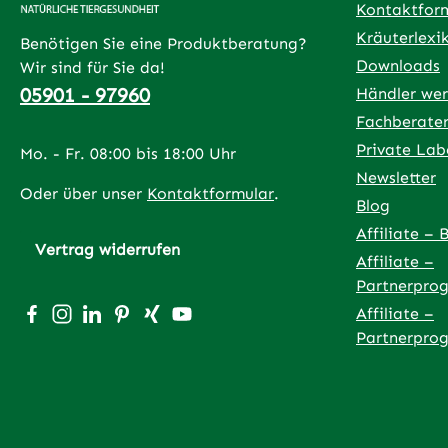
Kontaktfor
Kräuterlexi
Benötigen Sie eine Produktberatung?
Downloads
Wir sind für Sie da!
05901 - 97960
Händler we
Fachberate
Private Lab
Mo. - Fr. 08:00 bis 18:00 Uhr
Newsletter
Oder über unser
Kontaktformular
.
Blog
Affiliate – 
Vertrag widerrufen
Affiliate –
Partnerpro
Besuche uns auf Facebook – öffnet in neuem Tab (exter
Schau auf Instagram vorbei – öffnet in neuem Tab (
Vernetze dich mit uns auf LinkedIn – öffnet in
Lass dich auf Pinterest inspirieren – öffnet
Vernetze dich mit uns auf Xing – öffnet
Sieh dir unsere Videos auf YouTube 
Affiliate –
Partnerpro