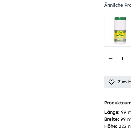
Ähnliche Pr
Produkt
Zum M
Produktnu
Länge:
99 
Breite:
99 
Höhe:
222 