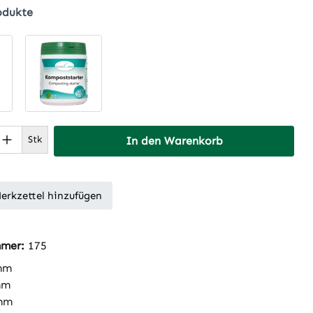
odukte
 Anzahl: Gib den gewünschten Wert ein 
Stk
In den Warenkorb
erkzettel hinzufügen
mmer:
175
mm
mm
mm