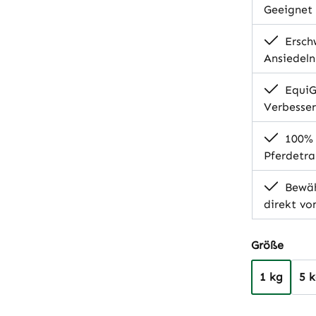
Geeignet 
Ersch
Ansiedeln
EquiG
Verbesser
100% n
Pferdetra
Bewäh
direkt vo
auswä
Größe
1 kg
5 