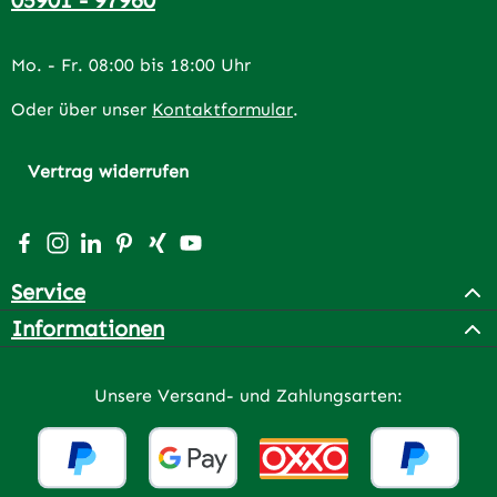
Mo. - Fr. 08:00 bis 18:00 Uhr
Oder über unser
Kontaktformular
.
Vertrag widerrufen
Besuche uns auf Facebook – öffnet in neuem Tab (extern
Schau auf Instagram vorbei – öffnet in neuem Tab (e
Vernetze dich mit uns auf LinkedIn – öffnet in n
Lass dich auf Pinterest inspirieren – öffnet 
Vernetze dich mit uns auf Xing – öffnet 
Sieh dir unsere Videos auf YouTube a
Service
Informationen
Unsere Versand- und Zahlungsarten: