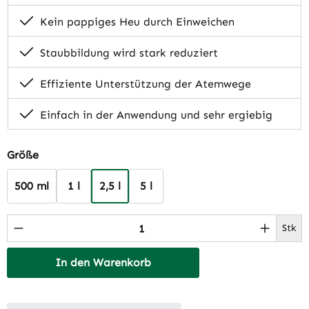
Kein pappiges Heu durch Einweichen
Staubbildung wird stark reduziert
Effiziente Unterstützung der Atemwege
Einfach in der Anwendung und sehr ergiebig
auswählen
Größe
500 ml
1 l
2,5 l
5 l
Produkt Anzahl: Gib den gewünschten Wert 
Stk
In den Warenkorb