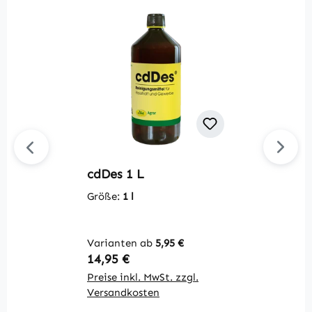
cdDes 1 L
P
Größe:
1 l
Varianten ab
5,95 €
Regulärer Preis:
R
14,95 €
0
Preise inkl. MwSt. zzgl.
Pr
Versandkosten
V