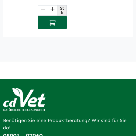
St
Produkt Anzahl: Gib den gewüns
P
k
In den Warenkorb
Benötigen Sie eine Produktberatung? Wir sind für Sie
da!
05901 - 97960