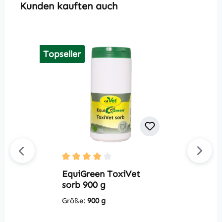
Produktgalerie überspringen
Kunden kauften auch
Topseller
V
Durchschnittliche Bewertung von 4 von 5 S
m
EquiGreen ToxiVet
sorb 900 g
G
Größe:
900 g