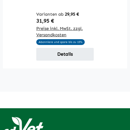
R
7
Varianten ab
29,95 €
Pr
Regulärer Preis:
31,95 €
V
Preise inkl. MwSt. zzgl.
Versandkosten
P
Abonniere und spare bis zu 15%
Details