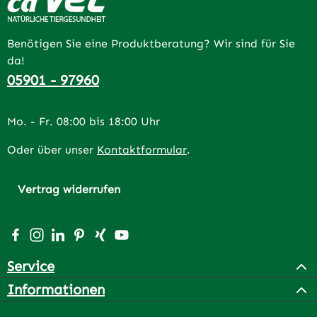
Benötigen Sie eine Produktberatung? Wir sind für Sie
da!
05901 - 97960
Mo. - Fr. 08:00 bis 18:00 Uhr
Oder über unser
Kontaktformular
.
Vertrag widerrufen
Besuche uns auf Facebook – öffnet in neuem Tab (extern
Schau auf Instagram vorbei – öffnet in neuem Tab (e
Vernetze dich mit uns auf LinkedIn – öffnet in n
Lass dich auf Pinterest inspirieren – öffnet 
Vernetze dich mit uns auf Xing – öffnet 
Sieh dir unsere Videos auf YouTube a
Service
Informationen