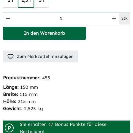
1 l
2,5 l
5 l
Produkt Anzahl: Gib den gewünschten Wert 
Stk
In den Warenkorb
Zum Merkzettel hinzufügen
Produktnummer:
455
Länge:
150 mm
Breite:
115 mm
Höhe:
215 mm
Gewicht:
2,525 kg
Sie erhalten 47 Bonus Punkte für diese
P
Bestellung!