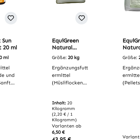
 Sun
EquiGreen
EquiG
n 5 Sternen
t 20 ml
Natural
Natura
Power ohne
Getrei
0 ml
Größe:
20 kg
Größe:
Hafer 20 kg
Pellet
ittel
Ergänzungsfutt
Ergänz
de und
ermittel
ermitte
anfter
(Müsliflocken)
(Pellets
chutz
für PferdeDas
Pferde
natürliche
eiche
Inhalt:
20
liche
Power-Müsli
Futter
Kilogramm
nerSche
ohne
g für P
(2,20 € / 1
inem
HaferEquiGree
Kilogramm)
und Po
Varianten ab
ner
n Natural
hochwe
6,50 €
Power erfüllt
pflanzl
Variant
er Preis:
Regulärer Preis:
43,95 €