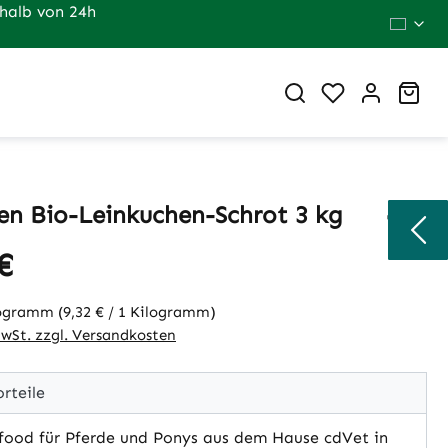
halb von 24h
Du hast 0 Pr
War
en Bio-Leinkuchen-Schrot 3 kg
€
eis:
logramm
(9,32 € / 1 Kilogramm)
MwSt. zzgl. Versandkosten
rteile
food für Pferde und Ponys aus dem Hause cdVet in