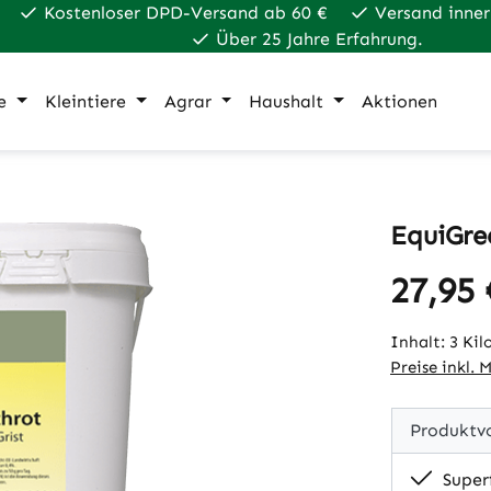
Kostenloser DPD-Versand ab 60 €
Versand inner
Über 25 Jahre Erfahrung.
e
Kleintiere
Agrar
Haushalt
Aktionen
EquiGre
27,95 
Regulärer Pr
Inhalt:
3 Ki
Preise inkl. 
Produktvo
Super