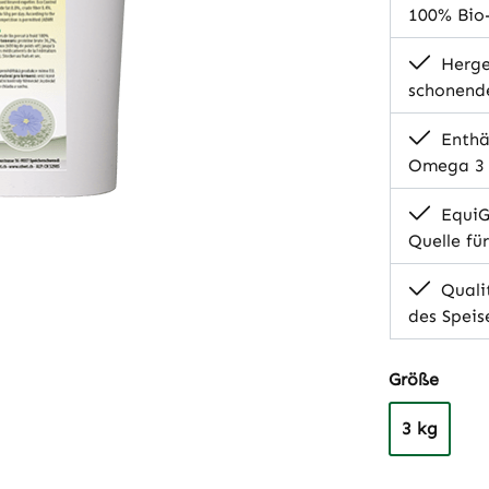
100% Bio
Herge
schonend
Enthäl
Omega 3 
EquiGr
Quelle fü
Qualit
des Speis
auswä
Größe
3 kg