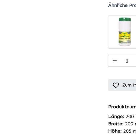
Ähnliche Pr
Produkt
Zum M
Produktnu
Länge:
200
Breite:
200
Höhe:
205 