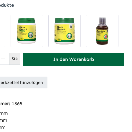
odukte
 Anzahl: Gib den gewünschten Wert ein 
Stk
In den Warenkorb
erkzettel hinzufügen
mmer:
1865
 mm
 mm
mm