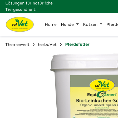
Lösungen für natürliche
m Hauptinhalt springen
Zur Suche springen
Zur Hauptnavigation springen
Tiergesundheit.
Home
Hunde
Katzen
Pferd
Themenwelt
herbaVet
Pferdefutter
Bildergalerie überspringen