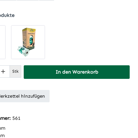
odukte
 Anzahl: Gib den gewünschten Wert ein 
Stk
In den Warenkorb
erkzettel hinzufügen
mmer:
561
mm
mm