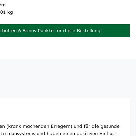
mm
101 kg
erhalten 6 Bonus Punkte für diese Bestellung!
n
en (krank machenden Erregern) und für die gesunde
es Immunsystems und haben einen positiven Einfluss