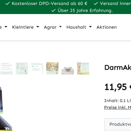
Kostenloser DPD-Versand ab 60 €
Versand inner
Über 25 Jahre Erfahrung.
e
Kleintiere
Agrar
Haushalt
Aktionen
DarmAkt
11,95 
Regulärer Pr
Inhalt:
0.1 L
Preise inkl. 
Produktvo