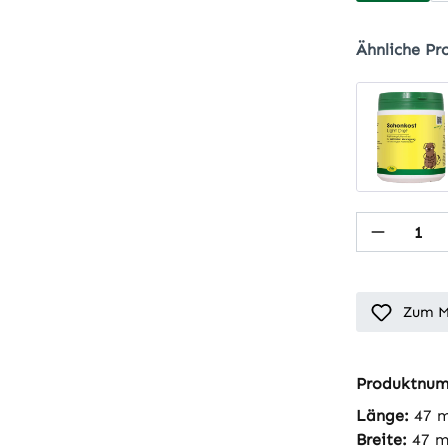
Ähnliche Pr
Produkt
Zum M
Produktnu
Länge:
47 
Breite:
47 