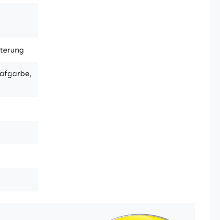
tterung
hafgarbe,