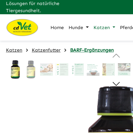
Lösungen für natürliche
m Hauptinhalt springen
Zur Suche springen
Zur Hauptnavigation springen
Tiergesundheit.
Home
Hunde
Katzen
Pferd
Katzen
Katzenfutter
BARF-Ergänzungen
Bildergalerie überspringen