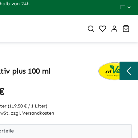
halb von 24h
Du hast 0 Pr
War
iv plus 100 ml
€
eis:
iter
(119,50 € / 1 Liter)
MwSt. zzgl. Versandkosten
rteile