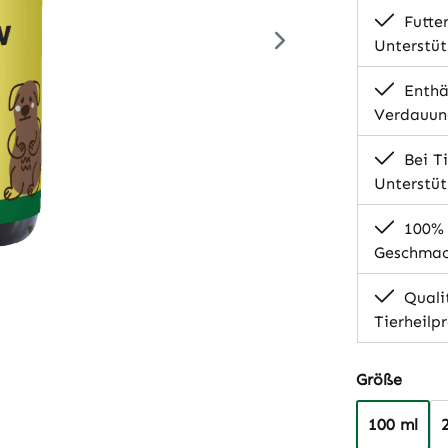
Futter
Unterstü
Enthäl
Verdauun
Bei Ti
Unterstü
100% N
Geschmack
Quali
Tierheilp
auswä
Größe
100 ml